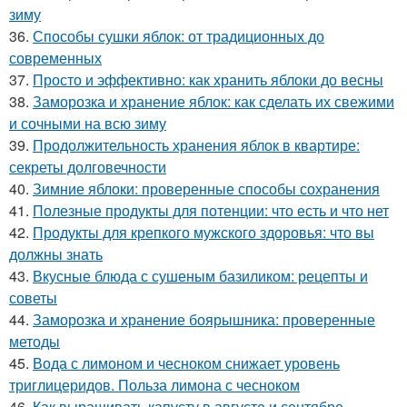
зиму
36.
Способы сушки яблок: от традиционных до
современных
37.
Просто и эффективно: как хранить яблоки до весны
38.
Заморозка и хранение яблок: как сделать их свежими
и сочными на всю зиму
39.
Продолжительность хранения яблок в квартире:
секреты долговечности
40.
Зимние яблоки: проверенные способы сохранения
41.
Полезные продукты для потенции: что есть и что нет
42.
Продукты для крепкого мужского здоровья: что вы
должны знать
43.
Вкусные блюда с сушеным базиликом: рецепты и
советы
44.
Заморозка и хранение боярышника: проверенные
методы
45.
Вода с лимоном и чесноком снижает уровень
триглицеридов. Польза лимона с чесноком
46.
Как выращивать капусту в августе и сентябре