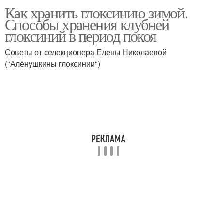
Как хранить глоксинию зимой.
Глоксиния в период
Глоксинии в горшках
Способы хранения клубней
глоксиний в период покоя
Советы от селекционера Елены Николаевой
("Алёнушкины глоксинии")