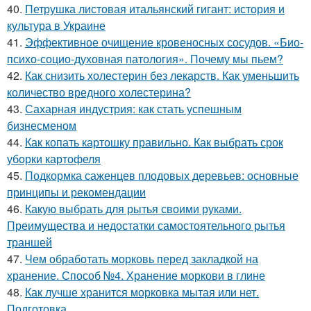
40.
Петрушка листовая итальянский гигант: история и
культура в Украине
41.
Эффективное очищение кровеносных сосудов. «Био-
психо-социо-духовная патология». Почему мы пьем?
42.
Как снизить холестерин без лекарств. Как уменьшить
количество вредного холестерина?
43.
Сахарная индустрия: как стать успешным
бизнесменом
44.
Как копать картошку правильно. Как выбрать срок
уборки картофеля
45.
Подкормка саженцев плодовых деревьев: основные
принципы и рекомендации
46.
Какую выбрать для рытья своими руками.
Преимущества и недостатки самостоятельного рытья
траншей
47.
Чем обработать морковь перед закладкой на
хранение. Способ №4. Хранение моркови в глине
48.
Как лучше хранится морковка мытая или нет.
Подготовка