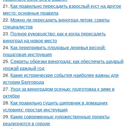
21.
Как правильно пересадить взрослый куст на другое
место: основные правила
22.
Можно ли пересадить виноград летом: советы
специалистов
23.
Полное руководство: как и когда пересадить
виноград на новое место
24.
Как перепривить плодовые деревья весной:
пошаговая инструкция
25.
Секреты обрезки винограда: как обеспечить щедрый
урожай каждый год
26.
Какие исторические события наиболее важны для
истории Белгорода
27.
Уход за виноградом осенью: подготовка к зиме в
октябре
28.
Как правильно сушить шиповник в домашних
условиях: простая инструкция
29.
Какие современные художественные проекты
реализуются в городе