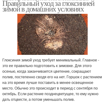
Правильный уход за глоксинией
зимой в домашних условиях
Уход за синнингией
Уход в разное время
Глоксиния от а
Глоксинии в период
Глоксиния зимой уход требует минимальный. Главное -
это ее правильно подготовить к зимовке. Для этого
осенью, когда заканчивается цветение, сокращают
Глоксиния в домашних
Глоксинии в горшках
полив, постепенно сводя его на нет. Горшок с растением
условиях
на это время лучше поставить в менее освещенное
место. Обычно это происходит в период с сентября по
октябрь. Если растение позднецветущее, то ему нужно
дать отцвести, а потом уменьшать полив.
Место для глоксиний