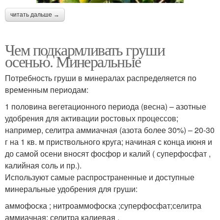
читать дальше →
Чем подкармливать груши
осенью. Минеральные
Потребность груши в минералах распределяется по
временным периодам:
1 половина вегетационного периода (весна) – азотные
удобрения для активации ростовых процессов;
например, селитра аммиачная (азота более 30%) – 20-30
г на 1 кв. м приствольного круга; начиная с конца июня и
до самой осени вносят фосфор и калий ( суперфосфат ,
калийная соль и пр.).
Используют самые распространенные и доступные
минеральные удобрения для груши:
аммофоска ; нитроаммофоска ;суперфосфат;селитра
аммиачная; селитра калиевая .