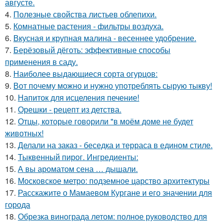
августе.
4.
Полезные свойства листьев облепихи.
5.
Комнатные растения - фильтры воздуха.
6.
Вкусная и крупная малина - весеннее удобрение.
7.
Берёзовый дёготь: эффективные способы
применения в саду.
8.
Наиболее выдающиеся сорта огурцов:
9.
Вот почему можно и нужно употреблять сырую тыкву!
10.
Напиток для исцеления печение!
11.
Орешки - рецепт из детства.
12.
Отцы, которые говорили "в моём доме не будет
животных!
13.
Делали на заказ - беседка и терраса в едином стиле.
14.
Тыквенный пирог. Ингредиенты:
15.
А вы ароматом сена … дышали.
16.
Московское метро: подземное царство архитектуры
17.
Расскажите о Мамаевом Кургане и его значении для
города
18.
Обрезка винограда летом: полное руководство для