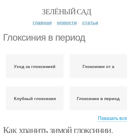
ЗЕЛЁНЫЙ САД
главная
новости
статьи
Глоксиния в период
Уход за глоксинией
Глоксинии от а
Клубный глоксиния
Глоксинии в период
Показать все
Как хранить зимой глоксинии.
Глоксиния в домашних
Глоксинии в горшках