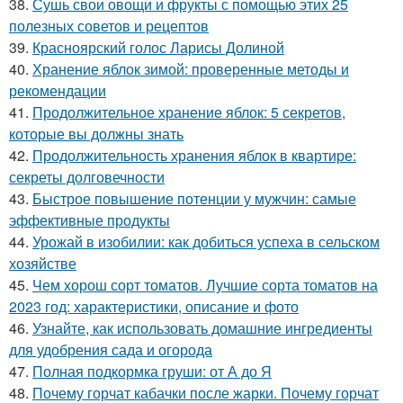
38.
Сушь свои овощи и фрукты с помощью этих 25
полезных советов и рецептов
39.
Красноярский голос Ларисы Долиной
40.
Хранение яблок зимой: проверенные методы и
рекомендации
41.
Продолжительное хранение яблок: 5 секретов,
которые вы должны знать
42.
Продолжительность хранения яблок в квартире:
секреты долговечности
43.
Быстрое повышение потенции у мужчин: самые
эффективные продукты
44.
Урожай в изобилии: как добиться успеха в сельском
хозяйстве
45.
Чем хорош сорт томатов. Лучшие сорта томатов на
2023 год: характеристики, описание и фото
46.
Узнайте, как использовать домашние ингредиенты
для удобрения сада и огорода
47.
Полная подкормка груши: от А до Я
48.
Почему горчат кабачки после жарки. Почему горчат