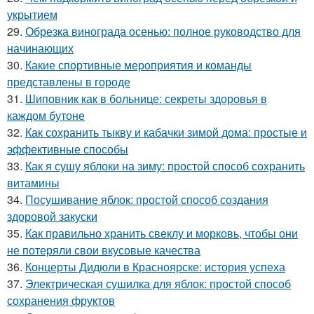
укрытием
29.
Обрезка винограда осенью: полное руководство для
начинающих
30.
Какие спортивные мероприятия и команды
представлены в городе
31.
Шиповник как в больнице: секреты здоровья в
каждом бутоне
32.
Как сохранить тыкву и кабачки зимой дома: простые и
эффективные способы
33.
Как я сушу яблоки на зиму: простой способ сохранить
витамины
34.
Посушивание яблок: простой способ создания
здоровой закуски
35.
Как правильно хранить свеклу и морковь, чтобы они
не потеряли свои вкусовые качества
36.
Концерты Дидюли в Красноярске: история успеха
37.
Электрическая сушилка для яблок: простой способ
сохранения фруктов