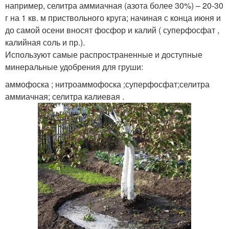
например, селитра аммиачная (азота более 30%) – 20-30
г на 1 кв. м приствольного круга; начиная с конца июня и
до самой осени вносят фосфор и калий ( суперфосфат ,
калийная соль и пр.).
Используют самые распространенные и доступные
минеральные удобрения для груши:
аммофоска ; нитроаммофоска ;суперфосфат;селитра
аммиачная; селитра калиевая .