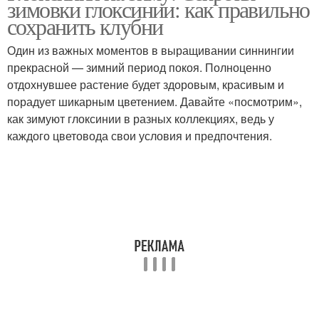
зимовки глоксинии: как правильно
сохранить клубни
Один из важных моментов в выращивании синнингии
Уход в домашних
прекрасной — зимний период покоя. Полноценно
Персидский цветок
условиях
отдохнувшее растение будет здоровым, красивым и
порадует шикарным цветением. Давайте «посмотрим»,
как зимуют глоксинии в разных коллекциях, ведь у
каждого цветовода свои условия и предпочтения.
Уход за цикламеном
Комнатный цветок