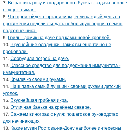
7.
Вырастить розу из подаренного букета - задача вполне
осуществимая.
8.
Что произойдёт с организмом, если каждый день на
протяжении недели съедать небольшую порцию семян
подсолнечника.
9.
Гриль - домик на даче под камышовой кровлей.
10.
Вкуснейшие оладушки. Таких вы еще точно не
пробовали!
11.
Соорудили погреб на даче.
12.
Классное средство для поддержания иммунитета -
иммyнитeтнaя.
13.
Крылечко своими руками.
14.
Наш папка самый лучший - своими руками детский
уголок.
15.
Вкуснейшая грибная икра.
16.
Отличная банька на крайнем севере.
17.
Сажаем виноград с нуля: пошаговое руководство
для начинающих
18.
Какие музеи Ростова-на-Дону наиболее интересны