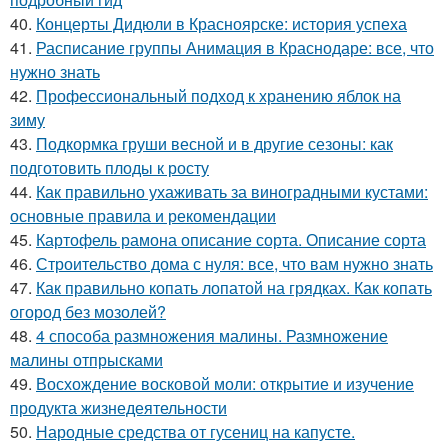
40.
Концерты Дидюли в Красноярске: история успеха
41.
Расписание группы Анимация в Краснодаре: все, что
нужно знать
42.
Профессиональный подход к хранению яблок на
зиму
43.
Подкормка груши весной и в другие сезоны: как
подготовить плоды к росту
44.
Как правильно ухаживать за виноградными кустами:
основные правила и рекомендации
45.
Картофель рамона описание сорта. Описание сорта
46.
Строительство дома с нуля: все, что вам нужно знать
47.
Как правильно копать лопатой на грядках. Как копать
огород без мозолей?
48.
4 способа размножения малины. Размножение
малины отпрысками
49.
Восхождение восковой моли: открытие и изучение
продукта жизнедеятельности
50.
Народные средства от гусениц на капусте.