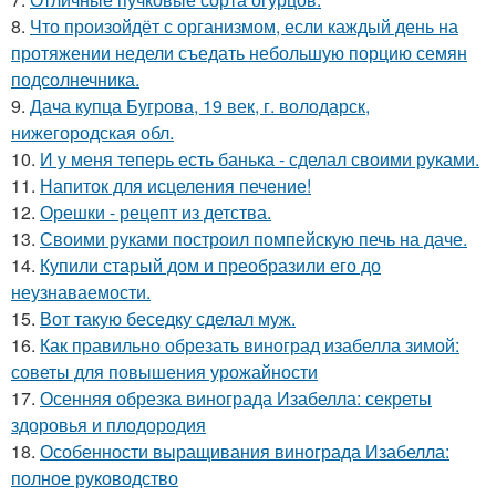
8.
Что произойдёт с организмом, если каждый день на
протяжении недели съедать небольшую порцию семян
подсолнечника.
9.
Дача купца Бугрова, 19 век, г. володарск,
нижегородская обл.
10.
И у меня теперь есть банька - сделал своими руками.
11.
Напиток для исцеления печение!
12.
Орешки - рецепт из детства.
13.
Своими руками построил помпейскую печь на даче.
14.
Купили старый дом и преобразили его до
неузнаваемости.
15.
Вот такую беседку сделал муж.
16.
Как правильно обрезать виноград изабелла зимой:
советы для повышения урожайности
17.
Осенняя обрезка винограда Изабелла: секреты
здоровья и плодородия
18.
Особенности выращивания винограда Изабелла:
полное руководство