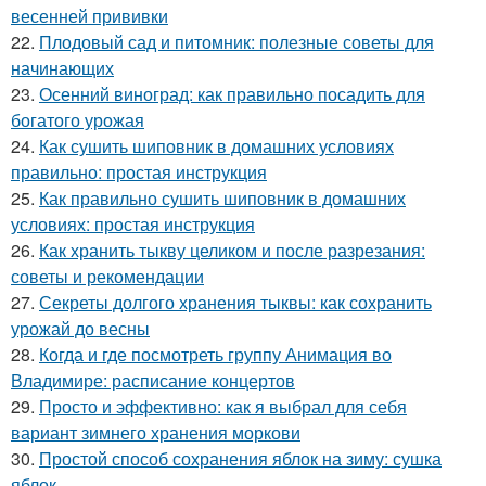
весенней прививки
22.
Плодовый сад и питомник: полезные советы для
начинающих
23.
Осенний виноград: как правильно посадить для
богатого урожая
24.
Как сушить шиповник в домашних условиях
правильно: простая инструкция
25.
Как правильно сушить шиповник в домашних
условиях: простая инструкция
26.
Как хранить тыкву целиком и после разрезания:
советы и рекомендации
27.
Секреты долгого хранения тыквы: как сохранить
урожай до весны
28.
Когда и где посмотреть группу Анимация во
Владимире: расписание концертов
29.
Просто и эффективно: как я выбрал для себя
вариант зимнего хранения моркови
30.
Простой способ сохранения яблок на зиму: сушка
яблок