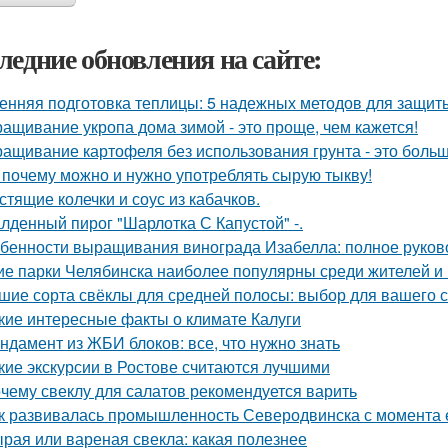
ледние обновления на сайте:
енняя подготовка теплицы: 5 надежных методов для защит
ащивание укропа дома зимой - это проще, чем кажется!
ащивание картофеля без использования грунта - это боль
 почему можно и нужно употреблять сырую тыкву!
стящие колечки и соус из кабачков.
лденный пирог "Шарлотка С Капустой" -.
бенности выращивания винограда Изабелла: полное руков
ие парки Челябинска наиболее популярны среди жителей и 
шие сорта свёклы для средней полосы: выбор для вашего 
кие интересные факты о климате Калуги
ндамент из ЖБИ блоков: все, что нужно знать
кие экскурсии в Ростове считаются лучшими
чему свеклу для салатов рекомендуется варить
к развивалась промышленность Северодвинска с момента 
рая или вареная свекла: какая полезнее