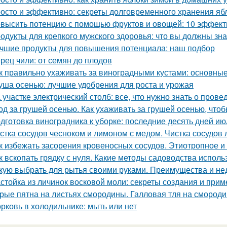
осто и эффективно: секреты долговременного хранения яб
высить потенцию с помощью фруктов и овощей: 10 эффект
одукты для крепкого мужского здоровья: что вы должны зна
чшие продукты для повышения потенциала: наш подбор
рец чили: от семян до плодов
к правильно ухаживать за виноградными кустами: основны
уша осенью: лучшие удобрения для роста и урожая
 участке электрический столб: все, что нужно знать о пров
од за грушей осенью. Как ухаживать за грушей осенью, чтоб
дготовка виноградника к уборке: последние десять дней ию
стка сосудов чесноком и лимоном с медом. Чистка сосудов 
к избежать засорения кровеносных сосудов. Этиотропное и 
к вскопать грядку с нуля. Какие методы садоводства исполь
кую выбрать для рытья своими руками. Преимущества и не
стойка из личинок восковой моли: секреты создания и при
рые пятна на листьях смородины. Галловая тля на смород
рковь в холодильнике: мыть или нет