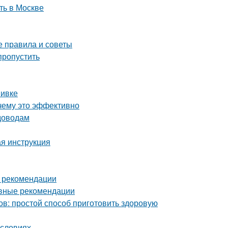
ть в Москве
е правила и советы
пропустить
вивке
чему это эффективно
адоводам
ая инструкция
и рекомендации
овные рекомендации
ов: простой способ приготовить здоровую
условиях