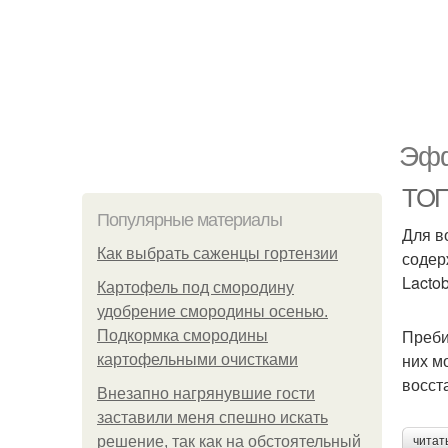
Эфф
ТОП
Популярные материалы
Для в
Как выбрать саженцы гортензии
содер
Lacto
Картофель под смородину
удобрение смородины осенью.
Преби
Подкормка смородины
них м
картофельными очистками
восст
Внезапно нагрянувшие гости
заставили меня спешно искать
решение, так как на обстоятельный
читат