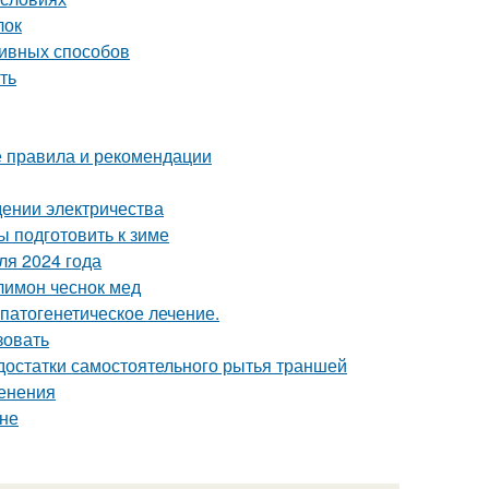
лок
ивных способов
ть
е правила и рекомендации
едении электричества
ы подготовить к зиме
ля 2024 года
лимон чеснок мед
патогенетическое лечение.
зовать
достатки самостоятельного рытья траншей
менения
ине