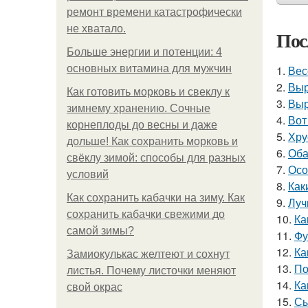
ремонт времени катастрофически
не хватало.
Пос
Больше энергии и потенции: 4
основных витамина для мужчин
1.
Вес
2.
Выр
Как готовить морковь и свеклу к
3.
Выр
зимнему хранению. Сочные
4.
Вот
корнеплоды до весны и даже
5.
Хру
дольше! Как сохранить морковь и
6.
Оба
свёклу зимой: способы для разных
7.
Осо
условий
8.
Как
Как сохранить кабачки на зиму. Как
9.
Луч
сохранить кабачки свежими до
10.
Ка
самой зимы?
11.
Фу
12.
Ка
Замиокулькас желтеют и сохнут
13.
По
листья. Почему листочки меняют
14.
Ка
свой окрас
15.
Сы