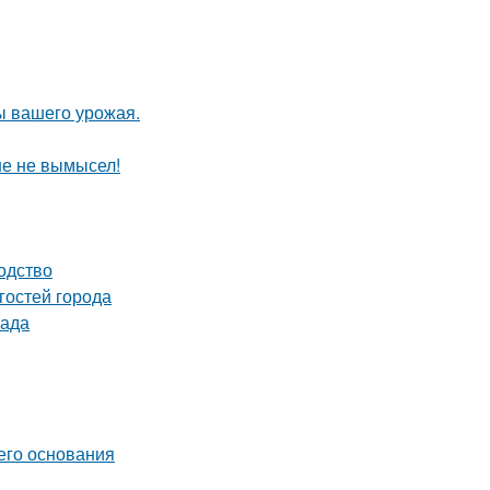
ы вашего урожая.
ше не вымысел!
одство
гостей города
сада
его основания