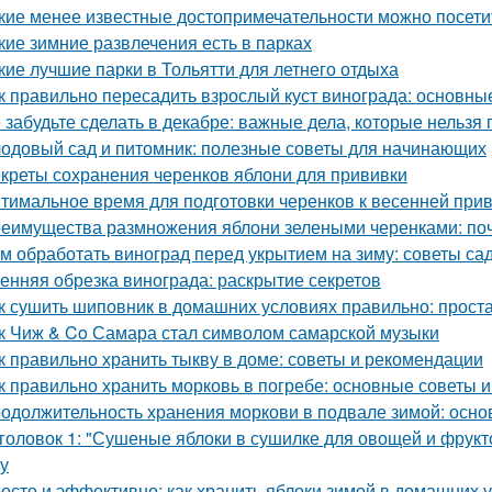
кие менее известные достопримечательности можно посети
кие зимние развлечения есть в парках
кие лучшие парки в Тольятти для летнего отдыха
к правильно пересадить взрослый куст винограда: основны
 забудьте сделать в декабре: важные дела, которые нельзя 
одовый сад и питомник: полезные советы для начинающих
креты сохранения черенков яблони для прививки
тимальное время для подготовки черенков к весенней при
еимущества размножения яблони зелеными черенками: по
м обработать виноград перед укрытием на зиму: советы с
енняя обрезка винограда: раскрытие секретов
к сушить шиповник в домашних условиях правильно: прост
к Чиж & Co Самара стал символом самарской музыки
к правильно хранить тыкву в доме: советы и рекомендации
к правильно хранить морковь в погребе: основные советы 
одолжительность хранения моркови в подвале зимой: осн
головок 1: "Сушеные яблоки в сушилке для овощей и фрукт
ку
осто и эффективно: как хранить яблоки зимой в домашних 