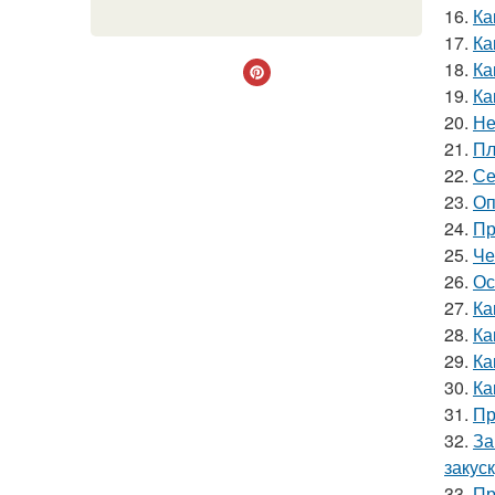
16.
Ка
17.
Ка
18.
Ка
19.
Ка
20.
Не
21.
Пл
22.
Се
23.
Оп
24.
Пр
25.
Че
26.
Ос
27.
Ка
28.
Ка
29.
Ка
30.
Ка
31.
Пр
32.
За
закус
33.
Пр