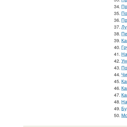
34.
Пр
35.
По
36.
Пр
37.
Лу
38.
Пе
39.
Ка
40.
Гр
41.
На
42.
Ух
43.
По
44.
Чи
45.
Ка
46.
Ка
47.
Ка
48.
На
49.
Бу
50.
Мо