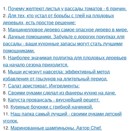
1.
Почему желтеют листья у рассады томатов - 6 причин.
2.
Для тех, кто устал от борьбы с тлей на плодовых
деревьях, есть простое решение:
3.
Манцинелловое дерево самое опасное дерево в мире.
4.
Дачные помощники. Забудьте о дорогих покупках для
рассады - ваши кухонные запасы могут стать лучшими
помощниками.
5.
Наиболее значимая подпитка для плодовых деревьев
на начало сезона приходится.
6.
Мыши исчезнут навсегда: эффективный метод
избавления от грызунов на длительный период.
7.
Салат аристократ. Ингредиенты:
8.
Своими руками сделал из фанеры кухню на даче.
9.
Капуста провансаль - вкуснейший рецепт.
10.
Куриные бочонки с грибной начинкой.
11.
Наш папка самый лучший - своими руками детский
уголок.
12.
Маринованные шампиньоны. Автор Chef.