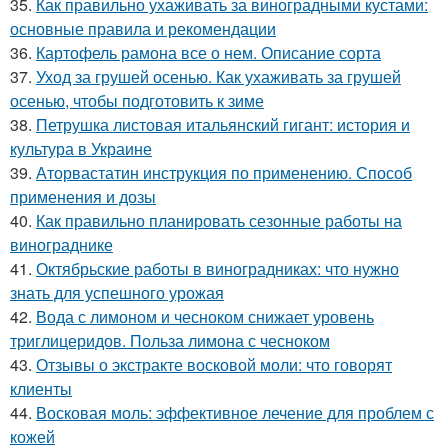
35.
Как правильно ухаживать за виноградными кустами:
основные правила и рекомендации
36.
Картофель рамона все о нем. Описание сорта
37.
Уход за грушей осенью. Как ухаживать за грушей
осенью, чтобы подготовить к зиме
38.
Петрушка листовая итальянский гигант: история и
культура в Украине
39.
Аторвастатин инструкция по применению. Способ
применения и дозы
40.
Как правильно планировать сезонные работы на
винограднике
41.
Октябрьские работы в виноградниках: что нужно
знать для успешного урожая
42.
Вода с лимоном и чесноком снижает уровень
триглицеридов. Польза лимона с чесноком
43.
Отзывы о экстракте восковой моли: что говорят
клиенты
44.
Восковая моль: эффективное лечение для проблем с
кожей