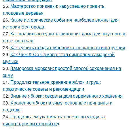
25.
Мастерство прививки: как успешно привить
плодовые деревья
26.
Какие исторические события наиболее важны для
истории Белгорода
27.
Как правильно сушить шиповник дома для вкусного и
полезного чая
28.
Как сушить плоды шиповника: пошаговая инструкция
29.
Как Чиж & Co Самара стал символом самарской
музыки
30.
Заморозка моркови: простой способ сохранения на
зиму
31.
Продолжительное хранение яблок и груш:
практические советы и рекомендации
32.
Зимние яблоки: секреты долговременного хранения
33.
Хранение яблок на зиму: основные принципы и
подходы
34.
Продолжаем ухаживать: советы по уходу за
виноградом во второй год