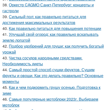
38.
Оркестр CAGMO Санкт-Петербург: концерты и
гастроли
39.
Сильный пол: как правильно питаться для
достижения максимальных результатов
40.
Как правильно питаться для повышения потенции
41.
Улучшай свой огород: как правильно вскапывать
землю лопатой
42.
Подбор удобрений для груши: как получить богатый
урожай
43.
Чистка сосудов народными средствами.
Необходимость диеты
44.
Самый простой способ сушки фруктов. Сушим
фрукты и овощи. Как это делать правильно? Основные
моменты
45.
Как и чем подкормить грушу осенью. Подготовка к
зиме
46.
Самые популярные мотоблоки 2023г. Выбираем
мотоблок