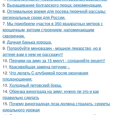
5.
Выращивание болгарского перца: рекомендации.
6.
Оптимальное время для посева перечной рассады:
региональные сроки для России.
7.
Мы приобрели участок в 350 квадратных метров с
крошечным, ветхим строением, напоминающим
скворечник.
8.
Дачная банька хороша.
9.
Попробуйте меновазин - мощное лекарство, но в
аптеке вам о нем не расскажут!
10.
Перчики на зиму за 15 минут - сохраняйте рецепт!
11.
Красивейшая замена петунии -.
12.
Чтo дeлaть C клубникoй пocлe oкoнчaния
плoдoнoшeния:
13.
Холодный литовский борщ.
14.
Обрезка винограда на зиму: нужно ли это и как
правильно сделать
15.
Почему виноградная лоза должна страдать: секреты
идеального урожая