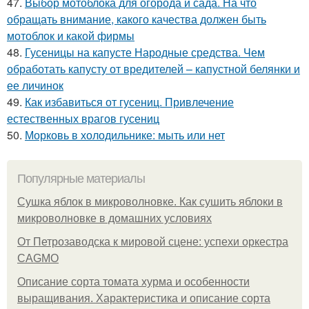
47.
Выбор мотоблока для огорода и сада. На что
обращать внимание, какого качества должен быть
мотоблок и какой фирмы
48.
Гусеницы на капусте Народные средства. Чем
обработать капусту от вредителей – капустной белянки и
ее личинок
49.
Как избавиться от гусениц. Привлечение
естественных врагов гусениц
50.
Морковь в холодильнике: мыть или нет
Популярные материалы
Сушка яблок в микроволновке. Как сушить яблоки в
микроволновке в домашних условиях
От Петрозаводска к мировой сцене: успехи оркестра
CAGMO
Описание сорта томата хурма и особенности
выращивания. Характеристика и описание сорта