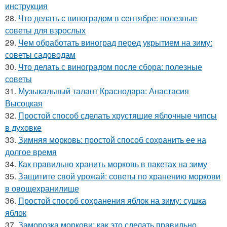
инструкция
28.
Что делать с виноградом в сентябре: полезные
советы для взрослых
29.
Чем обработать виноград перед укрытием на зиму:
советы садоводам
30.
Что делать с виноградом после сбора: полезные
советы
31.
Музыкальный талант Краснодара: Анастасия
Высоцкая
32.
Простой способ сделать хрустящие яблочные чипсы
в духовке
33.
Зимняя морковь: простой способ сохранить ее на
долгое время
34.
Как правильно хранить морковь в пакетах на зиму
35.
Защитите свой урожай: советы по хранению моркови
в овощехранилище
36.
Простой способ сохранения яблок на зиму: сушка
яблок
37.
Заморозка моркови: как это сделать правильно