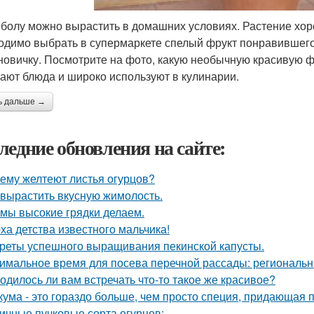
болу можно вырастить в домашних условиях. Растение хо
одимо выбрать в супермаркете спелый фрукт понравившегос
новичку. Посмотрите на фото, какую необычную красивую ф
ают блюда и широко используют в кулинарии.
ь дальше →
ледние обновления на сайте:
ему желтеют листья огурцов?
 вырастить вкусную жимолость.
 мы высокие грядки делаем.
ха детства известного мальчика!
реты успешного выращивания пекинской капусты.
имальное время для посева перечной рассады: региональн
одилось ли вам встречать что-то такое же красивое?
кума - это гораздо больше, чем просто специя, придающая п
ичные пучковые сорта огурцов: