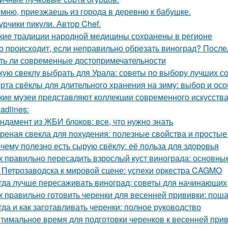
мню, приезжаешь из города в деревню к бабушке.
урчики пикули. Автор Chef.
кие традиции народной медицины сохранены в регионе
о происходит, если неправильно обрезать виноград? После
ть ли современные достопримечательности
кую свеклу выбрать для Урала: советы по выбору лучших с
рта свёклы для длительного хранения на зиму: выбор и ос
кие музеи представляют коллекции современного искусств
adlines:
ндамент из ЖБИ блоков: все, что нужно знать
реная свекла для похудения: полезные свойства и просты
чему полезно есть сырую свёклу: её польза для здоровья
к правильно пересадить взрослый куст винограда: основны
 Петрозаводска к мировой сцене: успехи оркестра CAGMO
гда лучше пересаживать виноград: советы для начинающих
к правильно готовить черенки для весенней прививки: пош
гда и как заготавливать черенки: полное руководство
тимальное время для подготовки черенков к весенней при