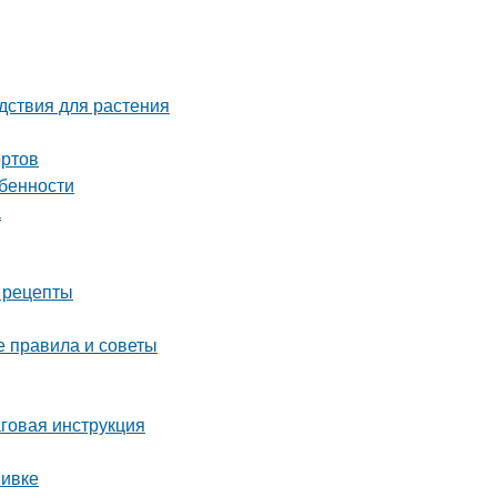
дствия для растения
ортов
обенности
а
е рецепты
е правила и советы
аговая инструкция
вивке