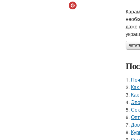
Карам
необх
даже 
украш
читат
Пос
1.
Поч
2.
Как
3.
Как
4.
Эпо
5.
Сек
6.
Опт
7.
Дов
8.
Кур
9.
Отл