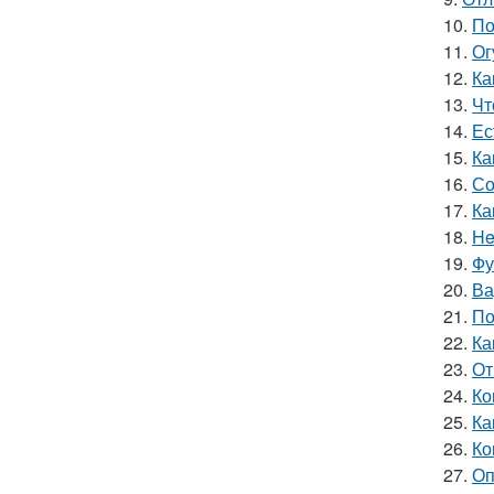
10.
По
11.
Ог
12.
Ка
13.
Чт
14.
Ес
15.
Ка
16.
Со
17.
Ка
18.
He
19.
Фу
20.
Ва
21.
По
22.
Ка
23.
От
24.
Ко
25.
Ка
26.
Ко
27.
Оп