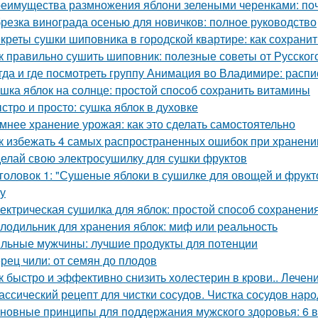
еимущества размножения яблони зелеными черенками: по
резка винограда осенью для новичков: полное руководство
креты сушки шиповника в городской квартире: как сохрани
к правильно сушить шиповник: полезные советы от Русско
гда и где посмотреть группу Анимация во Владимире: расп
шка яблок на солнце: простой способ сохранить витамины
стро и просто: сушка яблок в духовке
мнее хранение урожая: как это сделать самостоятельно
к избежать 4 самых распространенных ошибок при хранени
елай свою электросушилку для сушки фруктов
головок 1: "Сушеные яблоки в сушилке для овощей и фрукт
ку
ектрическая сушилка для яблок: простой способ сохранени
лодильник для хранения яблок: миф или реальность
льные мужчины: лучшие продукты для потенции
рец чили: от семян до плодов
к быстро и эффективно снизить холестерин в крови.. Лече
ассический рецепт для чистки сосудов. Чистка сосудов на
новные принципы для поддержания мужского здоровья: 6 