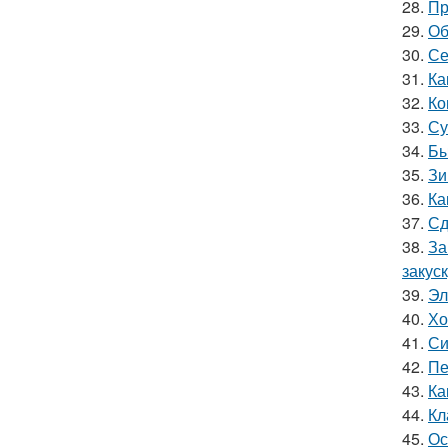
28.
Пр
29.
Об
30.
Се
31.
Ка
32.
Ко
33.
Су
34.
Бы
35.
Зи
36.
Ка
37.
Сд
38.
За
закус
39.
Эл
40.
Хо
41.
Си
42.
Пе
43.
Ка
44.
Кл
45.
Ос