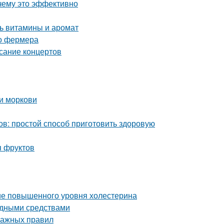
чему это эффективно
ть витамины и аромат
го фермера
исание концертов
и моркови
ов: простой способ приготовить здоровую
я фруктов
ние повышенного уровня холестерина
родными средствами
важных правил