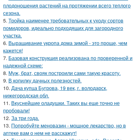
плодоношения растений на протяжении всего теплого
сезона.
5.
Тройка наименее требовательных к уходу сортов
помидоров, идеально подходящих для загородного
участка.
6.
Выращивание укропа дома зимой - это проще, чем
кажется!
7.
Базовая конструкция реализована по проверенной и
надежной схеме:
8.
Муж, брат, свояк построили сами такую красоту.
9.
В копилку дачных полезностей.
10.
Дача купца Бугрова, 19 век, г. володарск,
нижегородская обл.
11.
Вкуснейшие оладушки. Таких вы еще точно не
пробовали!
12.
За три года.
13.
Попробуйте меновазин - мощное лекарство, но в
аптеке вам о нем не расскажут!