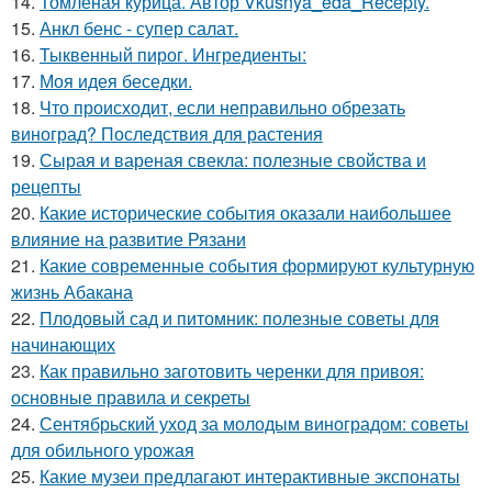
14.
Томлёная курица. Автор Vkusnya_eda_Recepty.
15.
Анкл бенс - супер салат.
16.
Тыквенный пирог. Ингредиенты:
17.
Моя идея беседки.
18.
Что происходит, если неправильно обрезать
виноград? Последствия для растения
19.
Сырая и вареная свекла: полезные свойства и
рецепты
20.
Какие исторические события оказали наибольшее
влияние на развитие Рязани
21.
Какие современные события формируют культурную
жизнь Абакана
22.
Плодовый сад и питомник: полезные советы для
начинающих
23.
Как правильно заготовить черенки для привоя:
основные правила и секреты
24.
Сентябрьский уход за молодым виноградом: советы
для обильного урожая
25.
Какие музеи предлагают интерактивные экспонаты