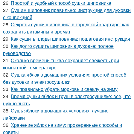
26.
Простой и удобный способ сушки шиповника
27.
Сушим шиповник правильно: инструкция для духовки
с конвекцией
28.
Секреты сушки шиповника в городской квартире: как
сохранить витамины и аромат
29.
Как сушить плоды шиповника: пошаговая инструкция
30.
Как долго сушить шиповник в духовке: полное
руководство
31.
Сколько времени тыква сохраняет свежесть при
комнатной температуре
32.
Сушка яблок в домашних условиях: простой способ
без духовки и электросушилки
33.
Как правильно убрать морковь и свеклу на зиму
34.
Время сушки яблок и груш в электросушилке: все, что
нужно знать
35.
Сушь яблоки в домашних условиях: лучшие
лайфхаки
36.
Хранение яблок на зиму: проверенные способы и
советы