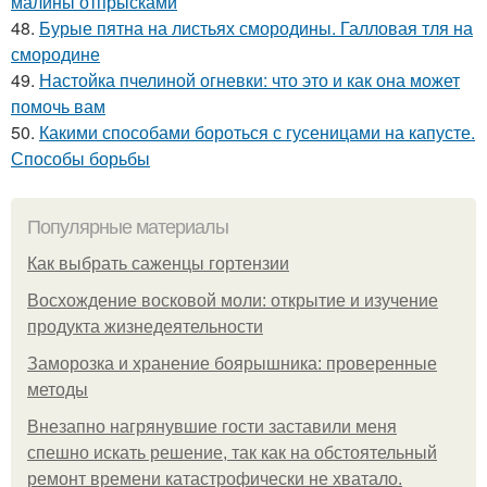
малины отпрысками
48.
Бурые пятна на листьях смородины. Галловая тля на
смородине
49.
Настойка пчелиной огневки: что это и как она может
помочь вам
50.
Какими способами бороться с гусеницами на капусте.
Способы борьбы
Популярные материалы
Как выбрать саженцы гортензии
Восхождение восковой моли: открытие и изучение
продукта жизнедеятельности
Заморозка и хранение боярышника: проверенные
методы
Внезапно нагрянувшие гости заставили меня
спешно искать решение, так как на обстоятельный
ремонт времени катастрофически не хватало.