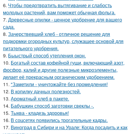
6.
Чтобы предотвратить вытягивание и слабость
молодых растений, вам поможет обычная фольга.
7.
Древесные опилки - ценное удобрение для вашего
сада.
8.
Зачерствевший хлеб - отличное решение для
подкормки огородных культур, служащее основой для
питательного удобрения.
9.
Быыстрый способ утепления окон.
10.
Богатый состав кофейной гущи, включающий азот,
фосфор, калий и другие полезные микроэлементы,
делает её прекрасным органическим удобрением.
11.
"Заметили - уничтожайте без промедления!
12.
В копилку дачных полезностей.
13.
Ароматный хлеб в пакете.
14.
Бабушкин способ заготовки свеклы -.
15.
Тыква - кладезь здоровья!
16.
В соцсетях появились трогательные кадры.
17.
Виноград в Сибири и на Урале: Когда посадить и как