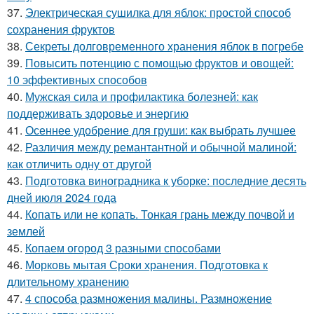
37.
Электрическая сушилка для яблок: простой способ
сохранения фруктов
38.
Секреты долговременного хранения яблок в погребе
39.
Повысить потенцию с помощью фруктов и овощей:
10 эффективных способов
40.
Мужская сила и профилактика болезней: как
поддерживать здоровье и энергию
41.
Осеннее удобрение для груши: как выбрать лучшее
42.
Различия между ремантантной и обычной малиной:
как отличить одну от другой
43.
Подготовка виноградника к уборке: последние десять
дней июля 2024 года
44.
Копать или не копать. Тонкая грань между почвой и
землей
45.
Копаем огород 3 разными способами
46.
Морковь мытая Сроки хранения. Подготовка к
длительному хранению
47.
4 способа размножения малины. Размножение