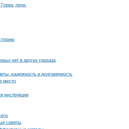
Горка, пруд.
сторию
орых нет в других городах
ты: надежность и долговечность
е место
ая инструкция
сего
ные советы