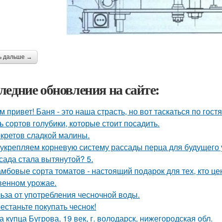
ь дальше →
ледние обновления на сайте:
м привет! Баня - это наша страсть, но вот таскаться по гост
ь сортов голубики, которые стоит посадить.
екретов сладкой малины.
укрепляем корневую систему рассады перца для будущего 
сада стала вытянутой? 5.
мбовые сорта томатов - настоящий подарок для тех, кто цен
венном урожае.
ьза от употребления чесночной воды.
естаньте покупать чеснок!
а купца Бугрова, 19 век, г. володарск, нижегородская обл.