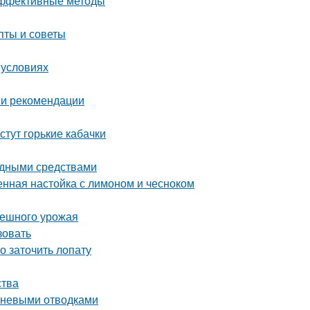
 эффективные методы
пты и советы
 условиях
 и рекомендации
стут горькие кабачки
родными средствами
енная настойка с лимоном и чесноком
спешного урожая
зовать
о заточить лопату
ства
рневыми отводками