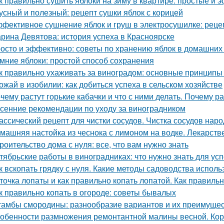
к правильно сушить яблоки на зиму в квартире: простые и
усный и полезный: рецепт сушки яблок с корицей
фективное сушнение яблок и груш в электросушилке: реце
рина Девятова: история успеха в Красноярске
осто и эффективно: советы по хранению яблок в домашних
мние яблоки: простой способ сохранения
к правильно ухаживать за виноградом: основные принципы
ожай в изобилии: как добиться успеха в сельском хозяйстве
чему растут горькие кабачки и что с ними делать. Почему ра
сенние рекомендации по уходу за виноградником
ассический рецепт для чистки сосудов. Чистка сосудов на
машняя настойка из чеснока с лимоном на водке. Лекарств
роительство дома с нуля: все, что вам нужно знать
тябрьские работы в виноградниках: что нужно знать для у
к вскопать грядку с нуля. Какие методы садоводства исполь
точка лопаты и как правильно копать лопатой. Как правильн
к правильно копать в огороде: советы бывалых
амбы смородины: разнообразие вариантов и их преимуще
обенности размножения ремонтантной малины весной. Ко