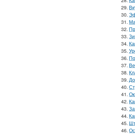
28.
Ка
29.
Вк
30.
Эф
31.
Ма
32.
Пр
33.
Зи
34.
Ка
35.
Ур
36.
По
37.
Ве
38.
Кл
39.
До
40.
Ст
41.
Ок
42.
Ка
43.
За
44.
Ка
45.
Шт
46.
Ос