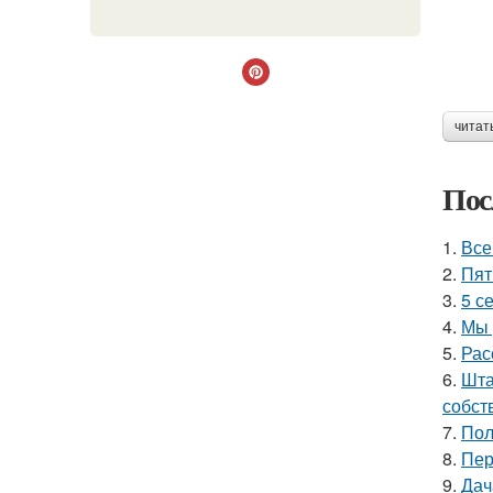
читат
Пос
1.
Все
2.
Пят
3.
5 с
4.
Мы 
5.
Рас
6.
Шта
собст
7.
Пол
8.
Пер
9.
Дач