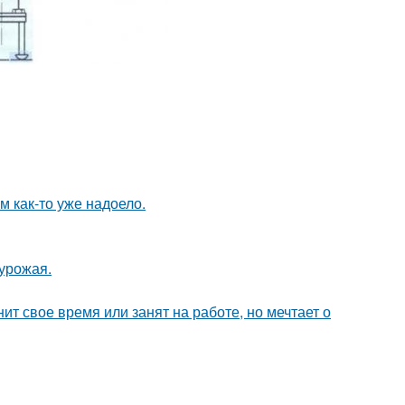
ям как-то уже надоело.
урожая.
ит свое время или занят на работе, но мечтает о