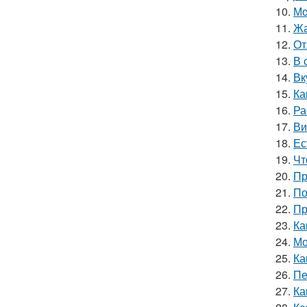
10.
Мо
11.
Жа
12.
От
13.
В 
14.
Вк
15.
Ка
16.
Ра
17.
Ви
18.
Ес
19.
Чт
20.
Пр
21.
По
22.
Пр
23.
Ка
24.
Мо
25.
Ка
26.
Пе
27.
Ка