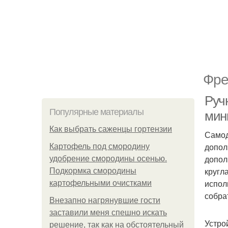
Фре
Руч
Популярные материалы
мин
Как выбрать саженцы гортензии
Самод
допол
Картофель под смородину
допол
удобрение смородины осенью.
кругл
Подкормка смородины
испол
картофельными очистками
собра
Внезапно нагрянувшие гости
заставили меня спешно искать
Устро
решение, так как на обстоятельный