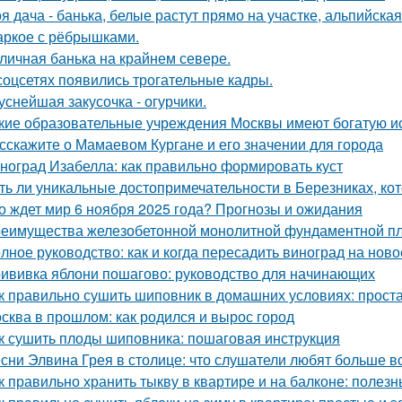
я дача - банька, белые растут прямо на участке, альпийская 
ркое с рёбрышками.
личная банька на крайнем севере.
соцсетях появились трогательные кадры.
уснейшая закусочка - огурчики.
кие образовательные учреждения Москвы имеют богатую и
сскажите о Мамаевом Кургане и его значении для города
ноград Изабелла: как правильно формировать куст
ть ли уникальные достопримечательности в Березниках, кот
о ждет мир 6 ноября 2025 года? Прогнозы и ожидания
еимущества железобетонной монолитной фундаментной пли
лное руководство: как и когда пересадить виноград на ново
ививка яблони пошагово: руководство для начинающих
к правильно сушить шиповник в домашних условиях: прост
сква в прошлом: как родился и вырос город
к сушить плоды шиповника: пошаговая инструкция
сни Элвина Грея в столице: что слушатели любят больше в
к правильно хранить тыкву в квартире и на балконе: полез