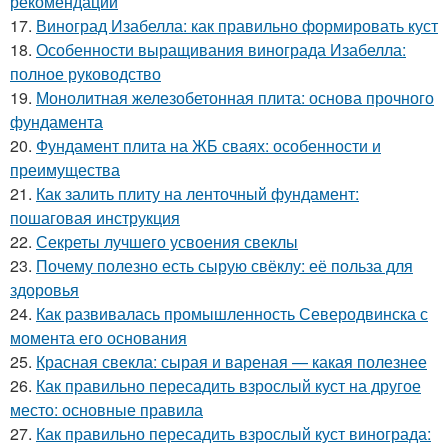
рекомендации
17.
Виноград Изабелла: как правильно формировать куст
18.
Особенности выращивания винограда Изабелла:
полное руководство
19.
Монолитная железобетонная плита: основа прочного
фундамента
20.
Фундамент плита на ЖБ сваях: особенности и
преимущества
21.
Как залить плиту на ленточный фундамент:
пошаговая инструкция
22.
Секреты лучшего усвоения свеклы
23.
Почему полезно есть сырую свёклу: её польза для
здоровья
24.
Как развивалась промышленность Северодвинска с
момента его основания
25.
Красная свекла: сырая и вареная — какая полезнее
26.
Как правильно пересадить взрослый куст на другое
место: основные правила
27.
Как правильно пересадить взрослый куст винограда: