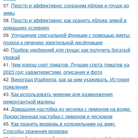
37.
Просто и эффективно: сохраним яблоки и груши до
зимы
38.
Просто и эффективно: как хранить яблоки зимой в
домашних условиях
39.
Улучшение сексуальной функции с помощью диеты:
подход к лечению эректильной дисфункции
40.
Подбор удобрений для груши: как получить богатый
урожай
41.
Чем хорош сорт томатов. Лучшие сорта томатов на
2023 год: характеристики, описание и фото
42.
Виноград Изабелла, как за ним ухаживать. История
появления
43.
Как использовать черенки для размножения
ремонтантной малины
44.
Домашняя настойка из чеснока с лимоном на водке.
Лекарственная настойка с лимоном и чесноком
45.
Как хранить морковь в холодильнике на зиму.
Способы хранения моркови