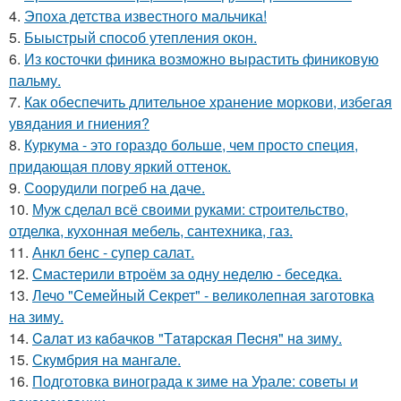
4.
Эпоха детства известного мальчика!
5.
Быыстрый способ утепления окон.
6.
Из косточки финика возможно вырастить финиковую
пальму.
7.
Как обеспечить длительное хранение моркови, избегая
увядания и гниения?
8.
Куркума - это гораздо больше, чем просто специя,
придающая плову яркий оттенок.
9.
Соорудили погреб на даче.
10.
Муж сделал всё своими руками: строительство,
отделка, кухонная мебель, сантехника, газ.
11.
Анкл бенс - супер салат.
12.
Смастерили втроём за одну неделю - беседка.
13.
Лечо "Семейный Секрет" - великолепная заготовка
на зиму.
14.
Caлaт из кaбaчкoв "Тaтapcкaя Пecня" нa зиму.
15.
Скумбрия на мангале.
16.
Подготовка винограда к зиме на Урале: советы и