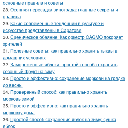
основные правила и советы
28.
Осенняя пересадка винограда: главные секреты и
правила
29.
Какие современные тенденции в культуре и
искусстве представлены в Саратове
30.
Сценическое обаяние: Как оркестр CAGMO покоряет
зрителей
31.
Полезные советы: как правильно хранить тыквы в
домашних условиях
32.
Замороженные яблоки: простой способ сохранить
сезонный фрукт на зиму
33.
Просто и эффективно: сохранение моркови на грядке
до весны
34.
Проверенный способ: как правильно хранить
морковь зимой
35.
Просто и эффективно: как правильно хранить
морковку дома
36.
Простой способ сохранения яблок на зиму: сушка
яблок