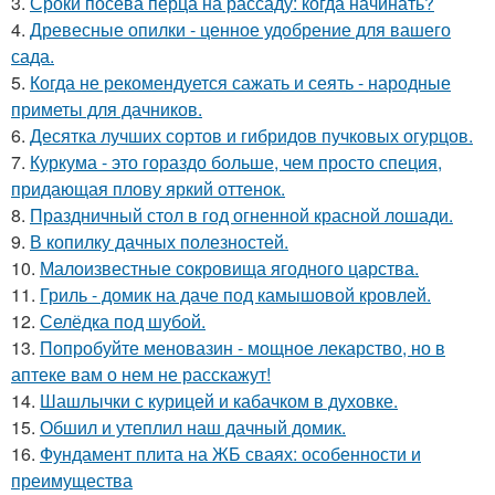
3.
Сроки посева перца на рассаду: когда начинать?
4.
Древесные опилки - ценное удобрение для вашего
сада.
5.
Когда не рекомендуется сажать и сеять - народные
приметы для дачников.
6.
Десятка лучших сортов и гибридов пучковых огурцов.
7.
Куркума - это гораздо больше, чем просто специя,
придающая плову яркий оттенок.
8.
Праздничный стол в год огненной красной лошади.
9.
В копилку дачных полезностей.
10.
Малоизвестные сокровища ягодного царства.
11.
Гриль - домик на даче под камышовой кровлей.
12.
Селёдка под шубой.
13.
Попробуйте меновазин - мощное лекарство, но в
аптеке вам о нем не расскажут!
14.
Шашлычки с курицей и кабачком в духовке.
15.
Обшил и утеплил наш дачный домик.
16.
Фундамент плита на ЖБ сваях: особенности и
преимущества