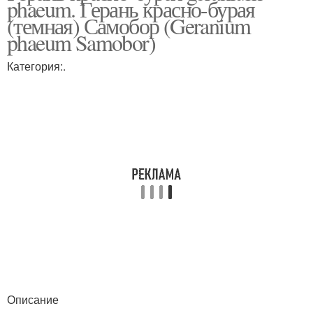
phaeum. Герань красно-бурая
пеларгонии
(темная) Самобор (Geranium
phaeum Samobor)
Категория:.
Описание