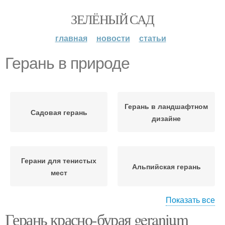
ЗЕЛЁНЫЙ САД
главная
новости
статьи
Герань в природе
Герань в ландшафтном
Садовая герань
дизайне
Герани для тенистых
Альпийская герань
мест
Показать все
Герань красно-бурая geranium
Герани от комнатной