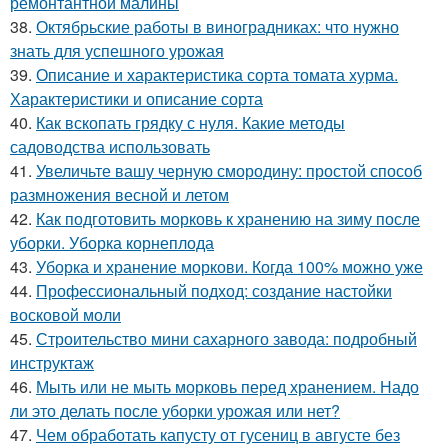
ремонтантной малины
38.
Октябрьские работы в виноградниках: что нужно
знать для успешного урожая
39.
Описание и характеристика сорта томата хурма.
Характеристики и описание сорта
40.
Как вскопать грядку с нуля. Какие методы
садоводства использовать
41.
Увеличьте вашу черную смородину: простой способ
размножения весной и летом
42.
Как подготовить морковь к хранению на зиму после
уборки. Уборка корнеплода
43.
Уборка и хранение моркови. Когда 100% можно уже
44.
Профессиональный подход: создание настойки
восковой моли
45.
Строительство мини сахарного завода: подробный
инструктаж
46.
Мыть или не мыть морковь перед хранением. Надо
ли это делать после уборки урожая или нет?
47.
Чем обработать капусту от гусениц в августе без