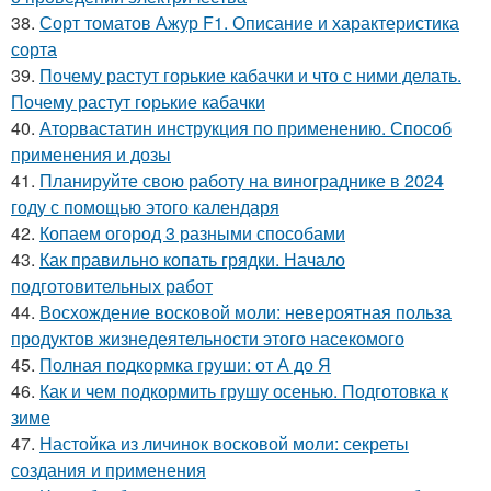
38.
Сорт томатов Ажур F1. Описание и характеристика
сорта
39.
Почему растут горькие кабачки и что с ними делать.
Почему растут горькие кабачки
40.
Аторвастатин инструкция по применению. Способ
применения и дозы
41.
Планируйте свою работу на винограднике в 2024
году с помощью этого календаря
42.
Копаем огород 3 разными способами
43.
Как правильно копать грядки. Начало
подготовительных работ
44.
Восхождение восковой моли: невероятная польза
продуктов жизнедеятельности этого насекомого
45.
Полная подкормка груши: от А до Я
46.
Как и чем подкормить грушу осенью. Подготовка к
зиме
47.
Настойка из личинок восковой моли: секреты
создания и применения