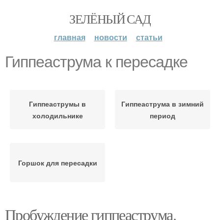
ЗЕЛЁНЫЙ САД
главная
новости
статьи
Гиппеаструма к пересадке
Гиппеаструмы в
Гиппеаструма в зимний
холодильнике
период
Горшок для пересадки
Пробуждение гиппеаструма.