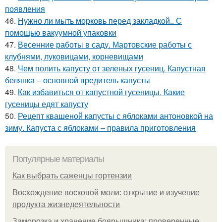
появления
46.
Нужно ли мыть морковь перед закладкой.. С
помощью вакуумной упаковки
47.
Весенние работы в саду. Мартовские работы с
клубнями, луковицами, корневищами
48.
Чем полить капусту от зеленых гусениц. Капустная
белянка – основной вредитель капусты
49.
Как избавиться от капустной гусеницы. Какие
гусеницы едят капусту
50.
Рецепт квашеной капусты с яблоками антоновкой на
зиму. Капуста с яблоками – правила приготовления
Популярные материалы
Как выбрать саженцы гортензии
Восхождение восковой моли: открытие и изучение
продукта жизнедеятельности
Заморозка и хранение боярышника: проверенные