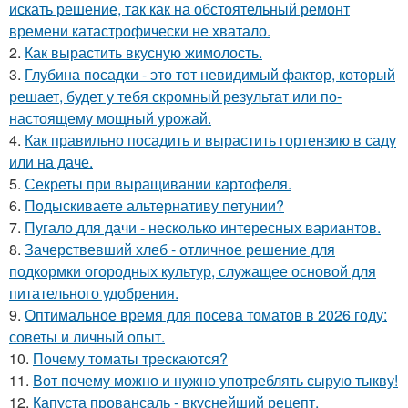
искать решение, так как на обстоятельный ремонт
времени катастрофически не хватало.
2.
Как вырастить вкусную жимолость.
3.
Глубина посадки - это тот невидимый фактор, который
решает, будет у тебя скромный результат или по-
настоящему мощный урожай.
4.
Как правильно посадить и вырастить гортензию в саду
или на даче.
5.
Секреты при выращивании картофеля.
6.
Подыскиваете альтернативу петунии?
7.
Пугало для дачи - несколько интересных вариантов.
8.
Зачерствевший хлеб - отличное решение для
подкормки огородных культур, служащее основой для
питательного удобрения.
9.
Оптимальное время для посева томатов в 2026 году:
советы и личный опыт.
10.
Почему томаты трескаются?
11.
Вот почему можно и нужно употреблять сырую тыкву!
12.
Капуста провансаль - вкуснейший рецепт.