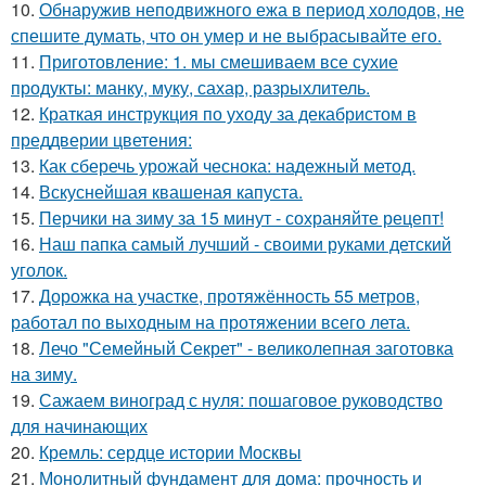
10.
Обнаружив неподвижного ежа в период холодов, не
спешите думать, что он умер и не выбрасывайте его.
11.
Приготовление: 1. мы смешиваем все сухие
продукты: манку, муку, сахар, разрыхлитель.
12.
Краткая инструкция по уходу за декабристом в
преддверии цветения:
13.
Как сберечь урожай чеснока: надежный метод.
14.
Вскуснейшая квашеная капуста.
15.
Перчики на зиму за 15 минут - сохраняйте рецепт!
16.
Наш папка самый лучший - своими руками детский
уголок.
17.
Дорожка на участке, протяжённость 55 метров,
работал по выходным на протяжении всего лета.
18.
Лечо "Семейный Секрет" - великолепная заготовка
на зиму.
19.
Сажаем виноград с нуля: пошаговое руководство
для начинающих
20.
Кремль: сердце истории Москвы
21.
Монолитный фундамент для дома: прочность и