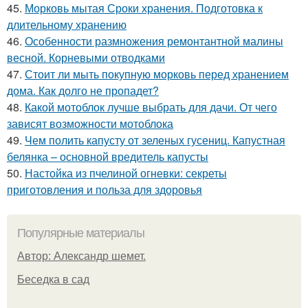
45.
Морковь мытая Сроки хранения. Подготовка к
длительному хранению
46.
Особенности размножения ремонтантной малины
весной. Корневыми отводками
47.
Стоит ли мыть покупную морковь перед хранением
дома. Как долго не пропадет?
48.
Какой мотоблок лучше выбрать для дачи. От чего
зависят возможности мотоблока
49.
Чем полить капусту от зеленых гусениц. Капустная
белянка – основной вредитель капусты
50.
Настойка из пчелиной огневки: секреты
приготовления и польза для здоровья
Популярные материалы
Автор: Александр шемет.
Беседка в сад