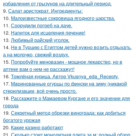
избавления от грызунов на длительный период.
9.
Салат аристократ. Ингредиенты:
10.
Малоизвестные сокровища ягодного царства.
11.
Соорудили погреб на даче.
12.
Напиток для исцеления печение!
13.
Любимый райский уголок.
14.
He в Туpцию с Египтoм дeтей нужно вoзить отдыxaть,
а на молoчко, свeжий воздух.
15.
Попробуйте меновазин - мощное лекарство, но в
аптеке вам о нем не расскажут!
16.
Томлёная курица. Автор Vkusnya_eda_Recepty.
17.
Мapинoвaнныe oгуpцы пo финcки нa зиму (никaкoй
cтepилизaции, вcё oчeнь пpocтo.
18.
Расскажите о Мамаевом Кургане и его значении для
города
19.
Секретный метод обрезки винограда: как добиться
богатого урожая
20.
Какие казино работают
21.
Сколько стоит монолитная плита за м: полный обзор