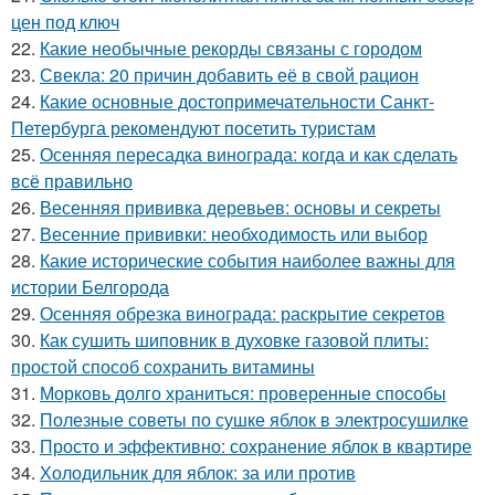
цен под ключ
22.
Какие необычные рекорды связаны с городом
23.
Свекла: 20 причин добавить её в свой рацион
24.
Какие основные достопримечательности Санкт-
Петербурга рекомендуют посетить туристам
25.
Осенняя пересадка винограда: когда и как сделать
всё правильно
26.
Весенняя прививка деревьев: основы и секреты
27.
Весенние прививки: необходимость или выбор
28.
Какие исторические события наиболее важны для
истории Белгорода
29.
Осенняя обрезка винограда: раскрытие секретов
30.
Как сушить шиповник в духовке газовой плиты:
простой способ сохранить витамины
31.
Морковь долго храниться: проверенные способы
32.
Полезные советы по сушке яблок в электросушилке
33.
Просто и эффективно: сохранение яблок в квартире
34.
Холодильник для яблок: за или против