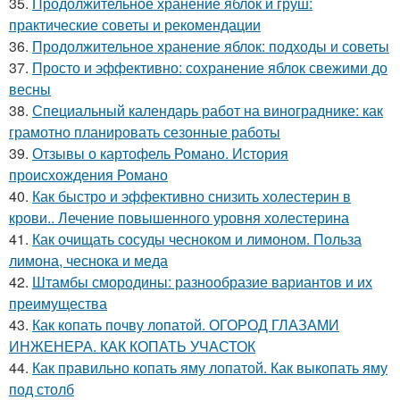
35.
Продолжительное хранение яблок и груш:
практические советы и рекомендации
36.
Продолжительное хранение яблок: подходы и советы
37.
Просто и эффективно: сохранение яблок свежими до
весны
38.
Специальный календарь работ на винограднике: как
грамотно планировать сезонные работы
39.
Отзывы о картофель Романо. История
происхождения Романо
40.
Как быстро и эффективно снизить холестерин в
крови.. Лечение повышенного уровня холестерина
41.
Как очищать сосуды чесноком и лимоном. Польза
лимона, чеснока и меда
42.
Штамбы смородины: разнообразие вариантов и их
преимущества
43.
Как копать почву лопатой. ОГОРОД ГЛАЗАМИ
ИНЖЕНЕРА. КАК КОПАТЬ УЧАСТОК
44.
Как правильно копать яму лопатой. Как выкопать яму
под столб