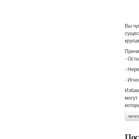
Вы чу
сущес
крупа
Причи
- Ост
- Нер
- Игн
Избав
могут
котор
читат
Пос