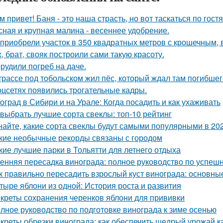
м привет! Баня - это наша страсть, но вот таскаться по гост
сная и крупная малина - весеннее удобрение.
приобрели участок в 350 квадратных метров с крошечным,
, брат, свояк построили сами такую красоту.
рудили погреб на даче.
трассе под тобольском жил пёс, который ждал там погибшего
оцсетях появились трогательные кадры.
оград в Сибири и на Урале: Когда посадить и как ухаживать
 выбрать лучшие сорта свеклы: топ-10 рейтинг
найте, какие сорта свеклы будут самыми популярными в 202
кие необычные рекорды связаны с городом
кие лучшие парки в Тольятти для летнего отдыха
енняя пересадка винограда: полное руководство по успешн
к правильно пересадить взрослый куст винограда: основны
тыре яблони из одной: История роста и развития
креты сохранения черенков яблони для прививки
лное руководство по подготовке винограда к зиме осенью
креты обрезки винограда: как обеспечить щедрый урожай к