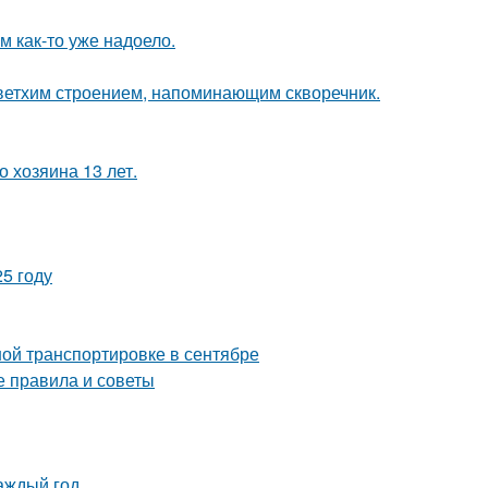
ям как-то уже надоело.
 ветхим строением, напоминающим скворечник.
 хозяина 13 лет.
5 году
ой транспортировке в сентябре
е правила и советы
аждый год