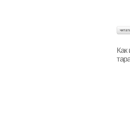
читат
Как
тар