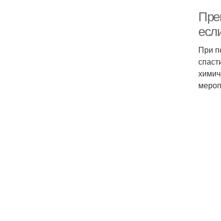
Пре
есл
При п
спаст
химич
мероп