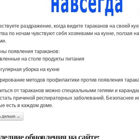
вствуете раздражение, когда видите тараканов на своей ку
тва по ночам чувствуют себя хозяевами на кухне, ползая на
ми.
ны появления тараканов:
авленные на столе продукты питания
егулярная уборка на кухне
орирование методов профилактики против появления тарак
иться от тараканов можно специальными гелями и карандаш
 стать причиной респираторных заболеваний. Безопаснее и
ые есть в каждом доме.
ь дальше →
ледние обновления на сайте: