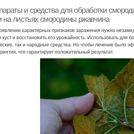
параты и средства для обработки смороди
и на листьях смородины ржавчина
оявлении характерных признаков заражения нужно незамедл
и куст и восстановить его урожайность. Использовать для 
еские, так и народные средства. Но чтобы лечение было 
риятия, что гарантирует положительный результат.