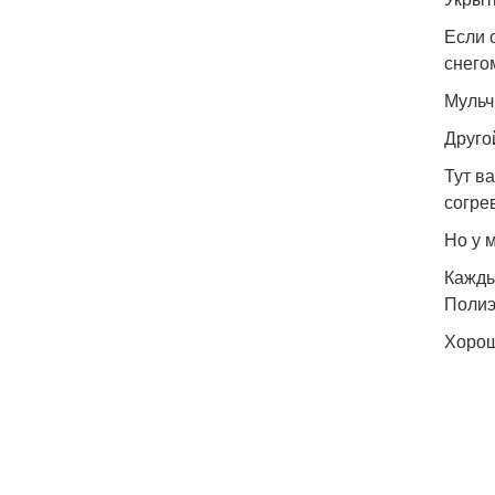
Если 
снего
Мульч
Друго
Тут в
согре
Но у 
Кажды
Полиэ
Хорош