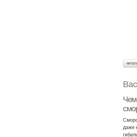
читат
Вас
Чем
смо
Сморо
даже 
гибел