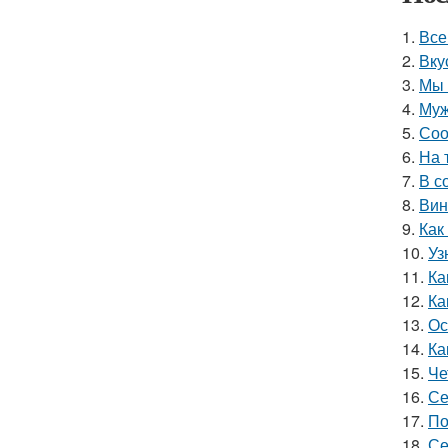
1.
Все
2.
Вку
3.
Мы 
4.
Муж
5.
Соо
6.
На 
7.
В с
8.
Вин
9.
Как
10.
Уз
11.
Ка
12.
Ка
13.
Ос
14.
Ка
15.
Че
16.
Се
17.
По
18.
Се