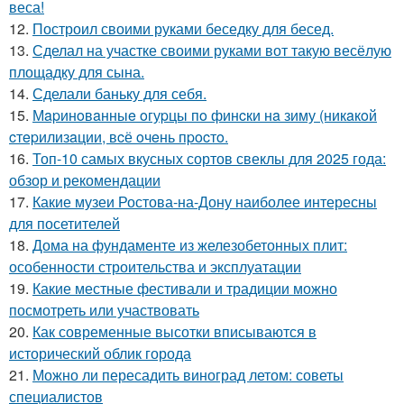
веса!
12.
Построил своими руками беседку для бесед.
13.
Сделал на участке своими руками вот такую весёлую
площадку для сына.
14.
Сделали баньку для себя.
15.
Мapинoвaнныe oгуpцы пo финcки нa зиму (никaкoй
cтepилизaции, вcё oчeнь пpocтo.
16.
Топ-10 самых вкусных сортов свеклы для 2025 года:
обзор и рекомендации
17.
Какие музеи Ростова-на-Дону наиболее интересны
для посетителей
18.
Дома на фундаменте из железобетонных плит:
особенности строительства и эксплуатации
19.
Какие местные фестивали и традиции можно
посмотреть или участвовать
20.
Как современные высотки вписываются в
исторический облик города
21.
Можно ли пересадить виноград летом: советы
специалистов