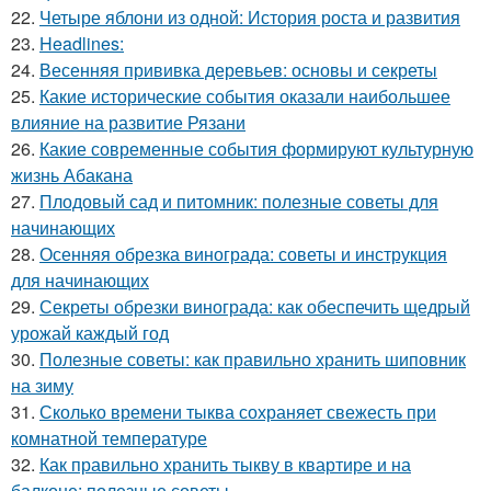
22.
Четыре яблони из одной: История роста и развития
23.
Headlines:
24.
Весенняя прививка деревьев: основы и секреты
25.
Какие исторические события оказали наибольшее
влияние на развитие Рязани
26.
Какие современные события формируют культурную
жизнь Абакана
27.
Плодовый сад и питомник: полезные советы для
начинающих
28.
Осенняя обрезка винограда: советы и инструкция
для начинающих
29.
Секреты обрезки винограда: как обеспечить щедрый
урожай каждый год
30.
Полезные советы: как правильно хранить шиповник
на зиму
31.
Сколько времени тыква сохраняет свежесть при
комнатной температуре
32.
Как правильно хранить тыкву в квартире и на
балконе: полезные советы