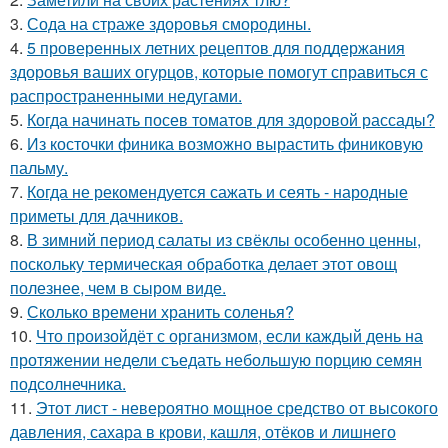
3.
Сода на страже здоровья смородины.
4.
5 проверенных летних рецептов для поддержания
здоровья ваших огурцов, которые помогут справиться с
распространенными недугами.
5.
Когда начинать посев томатов для здоровой рассады?
6.
Из косточки финика возможно вырастить финиковую
пальму.
7.
Когда не рекомендуется сажать и сеять - народные
приметы для дачников.
8.
В зимний период салаты из свёклы особенно ценны,
поскольку термическая обработка делает этот овощ
полезнее, чем в сыром виде.
9.
Сколько времени хранить соленья?
10.
Что произойдёт с организмом, если каждый день на
протяжении недели съедать небольшую порцию семян
подсолнечника.
11.
Этот лист - невероятно мощное средство от высокого
давления, сахара в крови, кашля, отёков и лишнего