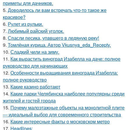
приметы для дачников.
5.
Доводилось ли вам встречать что-то такое же
красивое?
6.
Рулет из рульки.
7.
Любимый райский уголок.
8.
Спасли песика, упaвшего в ледяную рeку!
9.
Томлёная курица. Автор Vkusnya_eda_Recepty.
10.
Сладкий чили на зиму.
11.
Как вырастить виноград Изабелла на даче: полное
руководство для начинающих
12.
Особенности выращивания винограда Изабелла:
полное руководство
13.
Какие казино работают
14.
Какие парки Челябинска наиболее популярны среди
жителей и гостей города
15.
Почему малоэтажные объекты на монолитной плите
— идеальный выбор для современного строительства
16.
Какие интересные факты о московском метро
17.
Headlines: