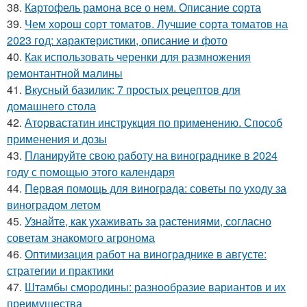
38.
Картофель рамона все о нем. Описание сорта
39.
Чем хорош сорт томатов. Лучшие сорта томатов на
2023 год: характеристики, описание и фото
40.
Как использовать черенки для размножения
ремонтантной малины
41.
Вкусный базилик: 7 простых рецептов для
домашнего стола
42.
Аторвастатин инструкция по применению. Способ
применения и дозы
43.
Планируйте свою работу на винограднике в 2024
году с помощью этого календаря
44.
Первая помощь для винограда: советы по уходу за
виноградом летом
45.
Узнайте, как ухаживать за растениями, согласно
советам знакомого агронома
46.
Оптимизация работ на винограднике в августе:
стратегии и практики
47.
Штамбы смородины: разнообразие вариантов и их
преимущества