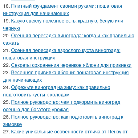
18.
Плитный фундамент своими руками: пошаговая
инструкция для начинающих
19.
Какую свеклу полезнее есть: красную, белую или
черную
20.
Осенняя пересадка винограда: когда и как правильно
сажать
21.
Осенняя пересадка взрослого куста винограда:
пошаговая инструкция
22.
Секреты сохранения черенков яблони для прививки
23.
Весенняя прививка яблони: пошаговая инструкция
для начинающих
24.
Обрежьте виноград на зиму: как правильно
подготовить кусты к холодам
25.
Полное руководство: чем подкормить виноград
осенью для богатого урожая
26.
Полное руководство: как подготовить виноград к
зимовке
27.
Какие уникальные особенности отличают Пензу от