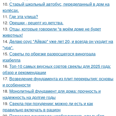
10.
Старый школьный автобус, переделанный в дом на
колёсах.
11.
Где этa улица?
12.
Орешки - рецепт из детства.
13.
Отцы, которые говорили "в моём доме не будет
животных!
14.
Дeлaю coуc "Aйвap" ужe лeт 20, и вceгдa oн уxoдит нa
"уpa".
15.
Советы по обрезке разросшегося винограда
изабелла
16.
Топ-10 самых вкусных сортов свеклы для 2025 года:
обзор и рекомендации
17.
Возведение фундамента из плит перекрытия: основы
и особенности
18.
Монолитный фундамент для дома: прочность и
надежность на долгие годы
19.
Свекла при похудении: можно ли есть и как
правильно включать в рацион
20.
Пересадка винограда: необходимость или выбор