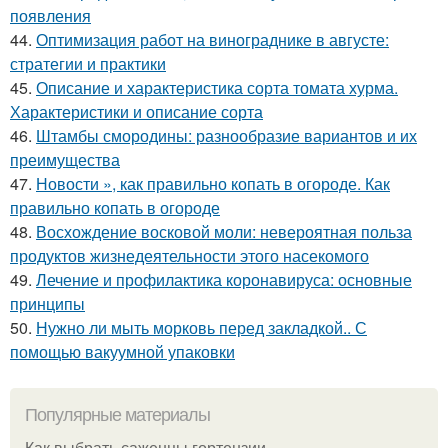
появления
44.
Оптимизация работ на винограднике в августе:
стратегии и практики
45.
Описание и характеристика сорта томата хурма.
Характеристики и описание сорта
46.
Штамбы смородины: разнообразие вариантов и их
преимущества
47.
Новости », как правильно копать в огороде. Как
правильно копать в огороде
48.
Восхождение восковой моли: невероятная польза
продуктов жизнедеятельности этого насекомого
49.
Лечение и профилактика коронавируса: основные
принципы
50.
Нужно ли мыть морковь перед закладкой.. С
помощью вакуумной упаковки
Популярные материалы