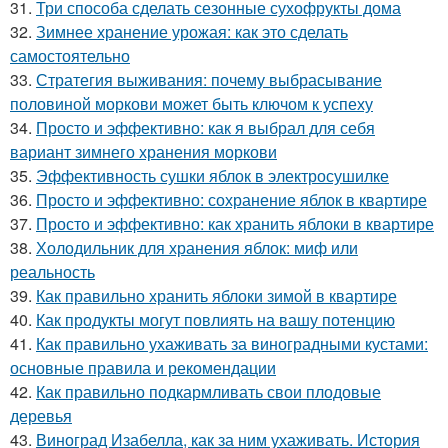
31.
Три способа сделать сезонные сухофрукты дома
32.
Зимнее хранение урожая: как это сделать
самостоятельно
33.
Стратегия выживания: почему выбрасывание
половиной моркови может быть ключом к успеху
34.
Просто и эффективно: как я выбрал для себя
вариант зимнего хранения моркови
35.
Эффективность сушки яблок в электросушилке
36.
Просто и эффективно: сохранение яблок в квартире
37.
Просто и эффективно: как хранить яблоки в квартире
38.
Холодильник для хранения яблок: миф или
реальность
39.
Как правильно хранить яблоки зимой в квартире
40.
Как продукты могут повлиять на вашу потенцию
41.
Как правильно ухаживать за виноградными кустами:
основные правила и рекомендации
42.
Как правильно подкармливать свои плодовые
деревья
43.
Виноград Изабелла, как за ним ухаживать. История