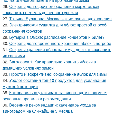
полиэтиленовом пакете на протяжении зимы
26.
Секреты долгосрочного хранения моркови: как
сохранить свежесть до первого урожая
27.
Татьяна Буланова: Москва как источник вдохновения
28.
Электрическая сушилка для яблок: простой способ
сохранения фруктов
29.
Бутырка в Омске: расписание концертов и билеты
30.
Секреты долговременного хранения яблок в погребе
31.
Секреты хранения яблок на зиму: где и как сохранить
их свежими
32.
Заголовок 1: Как правильно хранить яблоки в
домашних условиях зимой
33.
Просто и эффективно: сохранение яблок для зимы
34.
Уролог составил топ-10 продуктов для усиливания
мужской потенции
35.
Как правильно ухаживать за виноградом в августе:
основные правила и рекомендации
36.
Весенние рекомендации: календарь ухода за
виноградом на ближайшие 3 месяца