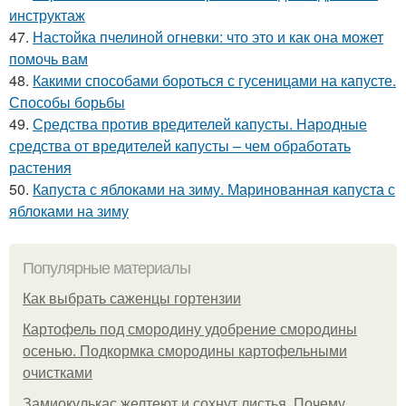
инструктаж
47.
Настойка пчелиной огневки: что это и как она может
помочь вам
48.
Какими способами бороться с гусеницами на капусте.
Способы борьбы
49.
Средства против вредителей капусты. Народные
средства от вредителей капусты – чем обработать
растения
50.
Капуста с яблоками на зиму. Маринованная капуста с
яблоками на зиму
Популярные материалы
Как выбрать саженцы гортензии
Картофель под смородину удобрение смородины
осенью. Подкормка смородины картофельными
очистками
Замиокулькас желтеют и сохнут листья. Почему