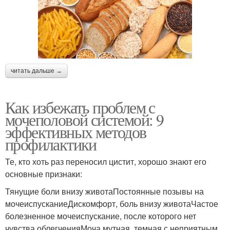
читать дальше →
Как избежать проблем с
мочеполовой системой: 9
эффективных методов
профилактики
Те, кто хоть раз переносил цистит, хорошо знают его
основные признаки:
Тянущие боли внизу животаПостоянные позывы на
мочеиспусканиеДискомфорт, боль внизу животаЧастое
болезненное мочеиспускание, после которого нет
чувства облегченияМоча мутная, темная с неприятным