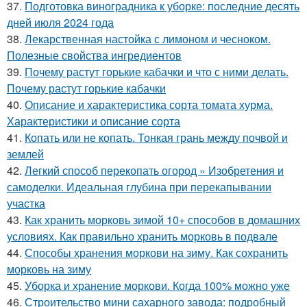
37.
Подготовка виноградника к уборке: последние десять
дней июля 2024 года
38.
Лекарственная настойка с лимоном и чесноком.
Полезные свойства ингредиентов
39.
Почему растут горькие кабачки и что с ними делать.
Почему растут горькие кабачки
40.
Описание и характеристика сорта томата хурма.
Характеристики и описание сорта
41.
Копать или не копать. Тонкая грань между почвой и
землей
42.
Легкий способ перекопать огород » Изобретения и
самоделки. Идеальная глубина при перекапывании
участка
43.
Как хранить морковь зимой 10+ способов в домашних
условиях. Как правильно хранить морковь в подвале
44.
Способы хранения моркови на зиму. Как сохранить
морковь на зиму
45.
Уборка и хранение моркови. Когда 100% можно уже
46.
Строительство мини сахарного завода: подробный