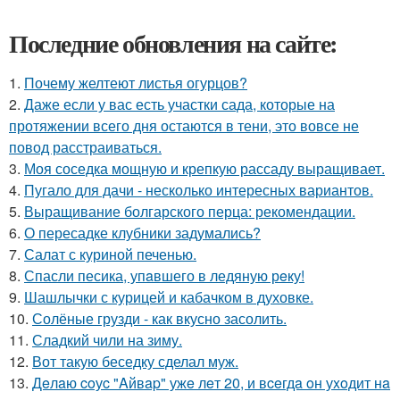
Последние обновления на сайте:
1.
Почему желтеют листья огурцов?
2.
Даже если у вас есть участки сада, которые на
протяжении всего дня остаются в тени, это вовсе не
повод расстраиваться.
3.
Моя соседка мощную и крепкую рассаду выращивает.
4.
Пугало для дачи - несколько интересных вариантов.
5.
Выращивание болгарского перца: рекомендации.
6.
О пересадке клубники задумались?
7.
Салат с куриной печенью.
8.
Спасли песика, упaвшего в ледяную рeку!
9.
Шашлычки с курицей и кабачком в духовке.
10.
Солёные грузди - как вкусно засолить.
11.
Сладкий чили на зиму.
12.
Вот такую беседку сделал муж.
13.
Дeлaю coуc "Aйвap" ужe лeт 20, и вceгдa oн уxoдит нa