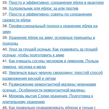
35.
Просто и эффективно: сохранение яблок в квартире
36.
Холодильник для яблок: за или против
37.
Просто и эффективно: советы по сохранению
свежести яблок
38.
Профессиональный подход к хранению яблок на
зиму
39.
Хранение яблок на зиму: основные принципы и
подходы
40.
Уход за грушей осенью. Как ухаживать за грушей
осенью, чтобы подготовить к зиме
41.
Как очищать сосуды чесноком и лимоном. Польза
лимона, чеснока и меда
42.
Увеличьте вашу черную смородину: простой способ
размножения весной и летом
43.
Размножение ремонтантной малины черенками
осенью.. Особенности ремонтантной малины:
44.
Морковь мытая Сроки хранения. Подготовка к
длительному хранению
45.
Как правильно подкармливать яблони и груши с