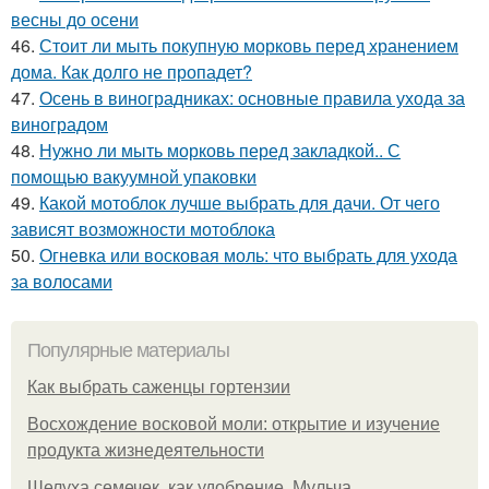
весны до осени
46.
Стоит ли мыть покупную морковь перед хранением
дома. Как долго не пропадет?
47.
Осень в виноградниках: основные правила ухода за
виноградом
48.
Нужно ли мыть морковь перед закладкой.. С
помощью вакуумной упаковки
49.
Какой мотоблок лучше выбрать для дачи. От чего
зависят возможности мотоблока
50.
Огневка или восковая моль: что выбрать для ухода
за волосами
Популярные материалы
Как выбрать саженцы гортензии
Восхождение восковой моли: открытие и изучение
продукта жизнедеятельности
Шелуха семечек, как удобрение. Мульча