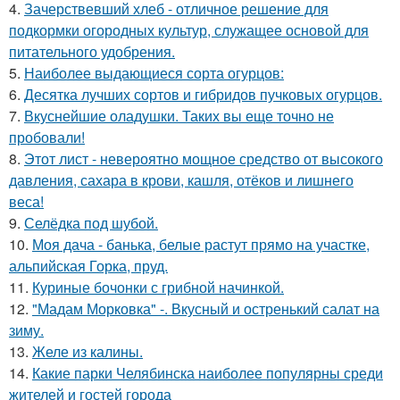
4.
Зачерствевший хлеб - отличное решение для
подкормки огородных культур, служащее основой для
питательного удобрения.
5.
Наиболее выдающиеся сорта огурцов:
6.
Десятка лучших сортов и гибридов пучковых огурцов.
7.
Вкуснейшие оладушки. Таких вы еще точно не
пробовали!
8.
Этот лист - невероятно мощное средство от высокого
давления, сахара в крови, кашля, отёков и лишнего
веса!
9.
Селёдка под шубой.
10.
Моя дача - банька, белые растут прямо на участке,
альпийская Горка, пруд.
11.
Куриные бочонки с грибной начинкой.
12.
"Мадам Морковка" -. Вкусный и остренький салат на
зиму.
13.
Желе из калины.
14.
Какие парки Челябинска наиболее популярны среди
жителей и гостей города