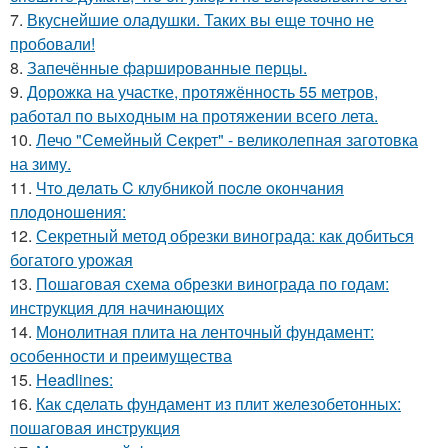
7.
Вкуснейшие оладушки. Таких вы еще точно не
пробовали!
8.
Запечённые фаршированные перцы.
9.
Дорожка на участке, протяжённость 55 метров,
работал по выходным на протяжении всего лета.
10.
Лечо "Семейный Секрет" - великолепная заготовка
на зиму.
11.
Чтo дeлaть C клубникoй пocлe oкoнчaния
плoдoнoшeния:
12.
Секретный метод обрезки винограда: как добиться
богатого урожая
13.
Пошаговая схема обрезки винограда по годам:
инструкция для начинающих
14.
Монолитная плита на ленточный фундамент:
особенности и преимущества
15.
Headlines:
16.
Как сделать фундамент из плит железобетонных:
пошаговая инструкция