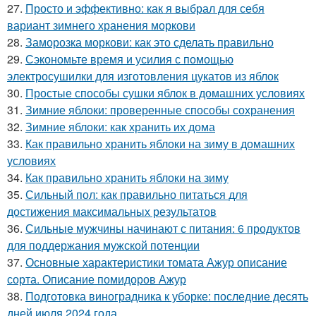
27.
Просто и эффективно: как я выбрал для себя
вариант зимнего хранения моркови
28.
Заморозка моркови: как это сделать правильно
29.
Сэкономьте время и усилия с помощью
электросушилки для изготовления цукатов из яблок
30.
Простые способы сушки яблок в домашних условиях
31.
Зимние яблоки: проверенные способы сохранения
32.
Зимние яблоки: как хранить их дома
33.
Как правильно хранить яблоки на зиму в домашних
условиях
34.
Как правильно хранить яблоки на зиму
35.
Сильный пол: как правильно питаться для
достижения максимальных результатов
36.
Сильные мужчины начинают с питания: 6 продуктов
для поддержания мужской потенции
37.
Основные характеристики томата Ажур описание
сорта. Описание помидоров Ажур
38.
Подготовка виноградника к уборке: последние десять
дней июля 2024 года