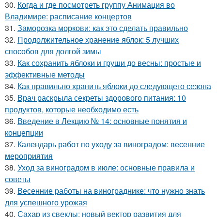
30.
Когда и где посмотреть группу Анимация во
Владимире: расписание концертов
31.
Заморозка моркови: как это сделать правильно
32.
Продолжительное хранение яблок: 5 лучших
способов для долгой зимы
33.
Как сохранить яблоки и груши до весны: простые и
эффективные методы
34.
Как правильно хранить яблоки до следующего сезона
35.
Врач раскрыла секреты здорового питания: 10
продуктов, которые необходимо есть
36.
Введение в Лекцию № 14: основные понятия и
концепции
37.
Календарь работ по уходу за виноградом: весенние
мероприятия
38.
Уход за виноградом в июле: основные правила и
советы
39.
Весенние работы на винограднике: что нужно знать
для успешного урожая
40.
Сахар из свеклы: новый вектор развития для