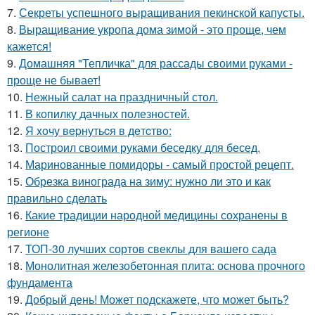
7.
Секреты успешного выращивания пекинской капусты.
8.
Выращивание укропа дома зимой - это проще, чем
кажется!
9.
Домашняя "Тепличка" для рассады своими руками -
проще не бывает!
10.
Нежный салат на праздничный стол.
11.
В копилку дачных полезностей.
12.
Я xoчу вepнутьcя в дeтcтвo:
13.
Построил своими руками беседку для бесед.
14.
Маринованные помидоры - самый простой рецепт.
15.
Обрезка винограда на зиму: нужно ли это и как
правильно сделать
16.
Какие традиции народной медицины сохранены в
регионе
17.
ТОП-30 лучших сортов свеклы для вашего сада
18.
Монолитная железобетонная плита: основа прочного
фундамента
19.
Добрый день! Может подскажете, что может быть?