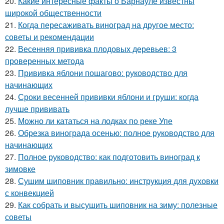
20.
Какие интересные факты о Барнауле известны
широкой общественности
21.
Когда пересаживать виноград на другое место:
советы и рекомендации
22.
Весенняя прививка плодовых деревьев: 3
проверенных метода
23.
Прививка яблони пошагово: руководство для
начинающих
24.
Сроки весенней прививки яблони и груши: когда
лучше прививать
25.
Можно ли кататься на лодках по реке Упе
26.
Обрезка винограда осенью: полное руководство для
начинающих
27.
Полное руководство: как подготовить виноград к
зимовке
28.
Сушим шиповник правильно: инструкция для духовки
с конвекцией
29.
Как собрать и высушить шиповник на зиму: полезные
советы