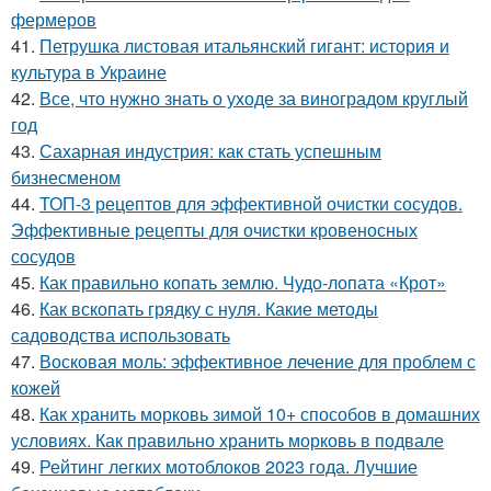
фермеров
41.
Петрушка листовая итальянский гигант: история и
культура в Украине
42.
Все, что нужно знать о уходе за виноградом круглый
год
43.
Сахарная индустрия: как стать успешным
бизнесменом
44.
ТОП-3 рецептов для эффективной очистки сосудов.
Эффективные рецепты для очистки кровеносных
сосудов
45.
Как правильно копать землю. Чудо-лопата «Крот»
46.
Как вскопать грядку с нуля. Какие методы
садоводства использовать
47.
Восковая моль: эффективное лечение для проблем с
кожей
48.
Как хранить морковь зимой 10+ способов в домашних
условиях. Как правильно хранить морковь в подвале
49.
Рейтинг легких мотоблоков 2023 года. Лучшие