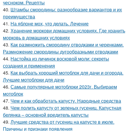
чесноком. Рецепты
40.
Штамбы смородины: разнообразие вариантов и их
преимущества
41.
На яблоне мох, что делать. Лечение
42.
Хранение моркови домашних условиях. Где хранить
морковь в домашних условиях
43.
Как размножить смородину отводками и черенками.
Размножение смородины дугообразными отводками
44.
Настойка из личинок восковой моли: секреты
создания и применения
45.
Как выбрать хороший мотоблок для дачи и огорода.
Лучшие мотоблоки для дачи
46.
Самые популярные мотоблоки 2023г. Выбираем
мотоблок
47.
Чем и как обработать капусту. Народные средства
48.
Чем полить капусту от зеленых гусениц. Капустная
белянка – основной вредитель капусты
49.
Лучшие средства от гусениц на капусте в июле.
Причины и признаки появления