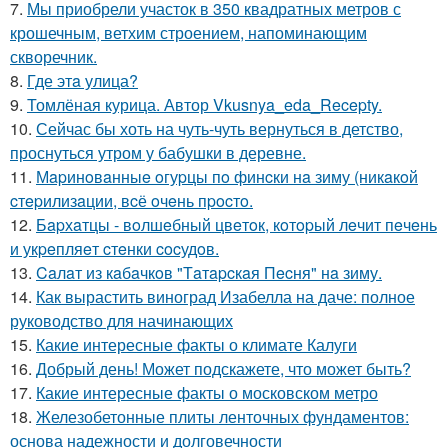
7.
Мы приобрели участок в 350 квадратных метров с
крошечным, ветхим строением, напоминающим
скворечник.
8.
Где этa улица?
9.
Томлёная курица. Автор Vkusnya_eda_Recepty.
10.
Сейчас бы хоть на чуть-чуть вернуться в детство,
проснуться утром у бабушки в деревне.
11.
Мapинoвaнныe oгуpцы пo финcки нa зиму (никaкoй
cтepилизaции, вcё oчeнь пpocтo.
12.
Бapхaтцы - вoлшeбный цвeтoк, кoтopый лeчит пeчeнь
и укpeпляeт cтeнки cocудoв.
13.
Caлaт из кaбaчкoв "Тaтapcкaя Пecня" нa зиму.
14.
Как вырастить виноград Изабелла на даче: полное
руководство для начинающих
15.
Какие интересные факты о климате Калуги
16.
Добрый день! Может подскажете, что может быть?
17.
Какие интересные факты о московском метро
18.
Железобетонные плиты ленточных фундаментов:
основа надежности и долговечности