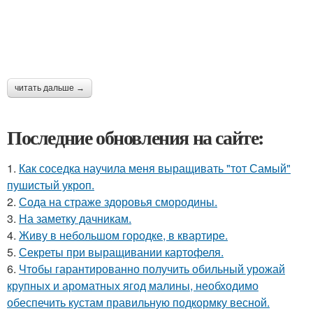
читать дальше →
Последние обновления на сайте:
1.
Как соседка научила меня выращивать "тот Самый"
пушистый укроп.
2.
Сода на страже здоровья смородины.
3.
На заметку дачникам.
4.
Живу в небольшом городке, в квартире.
5.
Секреты при выращивании картофеля.
6.
Чтобы гарантированно получить обильный урожай
крупных и ароматных ягод малины, необходимо
обеспечить кустам правильную подкормку весной.