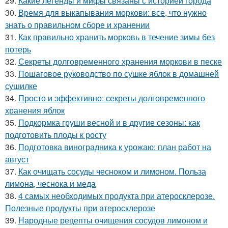
29.
Какие легенды и мифы связаны с историей города
30.
Время для выкапывания моркови: все, что нужно
знать о правильном сборе и хранении
31.
Как правильно хранить морковь в течение зимы без
потерь
32.
Секреты долговременного хранения моркови в песке
33.
Пошаговое руководство по сушке яблок в домашней
сушилке
34.
Просто и эффективно: секреты долговременного
хранения яблок
35.
Подкормка груши весной и в другие сезоны: как
подготовить плоды к росту
36.
Подготовка виноградника к урожаю: план работ на
август
37.
Как очищать сосуды чесноком и лимоном. Польза
лимона, чеснока и меда
38.
4 самых необходимых продукта при атеросклерозе.
Полезные продукты при атеросклерозе
39.
Народные рецепты очищения сосудов лимоном и