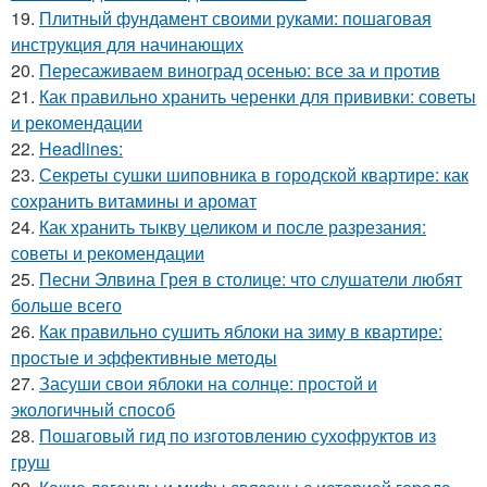
19.
Плитный фундамент своими руками: пошаговая
инструкция для начинающих
20.
Пересаживаем виноград осенью: все за и против
21.
Как правильно хранить черенки для прививки: советы
и рекомендации
22.
Headlines:
23.
Секреты сушки шиповника в городской квартире: как
сохранить витамины и аромат
24.
Как хранить тыкву целиком и после разрезания:
советы и рекомендации
25.
Песни Элвина Грея в столице: что слушатели любят
больше всего
26.
Как правильно сушить яблоки на зиму в квартире:
простые и эффективные методы
27.
Засуши свои яблоки на солнце: простой и
экологичный способ
28.
Пошаговый гид по изготовлению сухофруктов из
груш