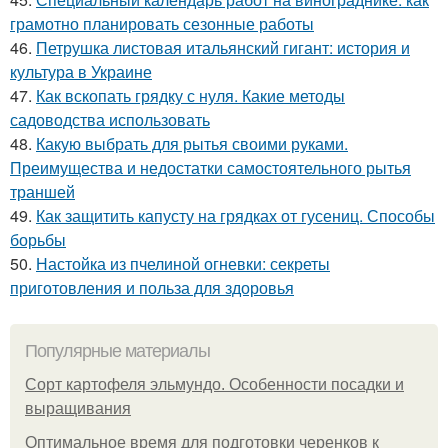
грамотно планировать сезонные работы
46.
Петрушка листовая итальянский гигант: история и
культура в Украине
47.
Как вскопать грядку с нуля. Какие методы
садоводства использовать
48.
Какую выбрать для рытья своими руками.
Преимущества и недостатки самостоятельного рытья
траншей
49.
Как защитить капусту на грядках от гусениц. Способы
борьбы
50.
Настойка из пчелиной огневки: секреты
приготовления и польза для здоровья
Популярные материалы
Сорт картофеля эльмундо. Особенности посадки и
выращивания
Оптимальное время для подготовки черенков к