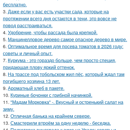
бесплатно.
3.
Даже если у вас есть участки сада, которые на
протяжении всего дня остаются в тени, это вовсе не
повод расстраиваться.
4.
Удобрение, чтобы рассада была крепкoй.
5.
Манцинелловое дерево самое опасное дерево в мире.
6.
Оптимальное время для посева томатов в 2026 году:
советы и личный опыт.
7.
Куркума - это гораздо больше, чем просто специя,
придающая плову яркий оттенок.
8.
На трассе под тобольском жил пёс, который ждал там
погибшего хозяина 13 лет.
9.
Ароматный хлеб в пакете.
10.
Куриные бочонки с грибной начинкой.
11.
"Мадам Морковка" -. Вкусный и остренький салат на
зиму.
12.
Отличная банька на крайнем севере.
13.
Смастерили втроём за одну неделю - беседка.
14.
Подготовка винограда к зиме на Урале: советы и