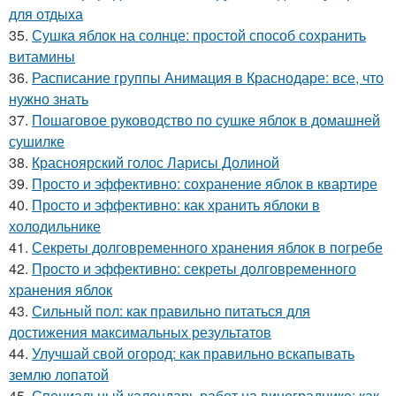
для отдыха
35.
Сушка яблок на солнце: простой способ сохранить
витамины
36.
Расписание группы Анимация в Краснодаре: все, что
нужно знать
37.
Пошаговое руководство по сушке яблок в домашней
сушилке
38.
Красноярский голос Ларисы Долиной
39.
Просто и эффективно: сохранение яблок в квартире
40.
Просто и эффективно: как хранить яблоки в
холодильнике
41.
Секреты долговременного хранения яблок в погребе
42.
Просто и эффективно: секреты долговременного
хранения яблок
43.
Сильный пол: как правильно питаться для
достижения максимальных результатов
44.
Улучшай свой огород: как правильно вскапывать
землю лопатой
45.
Специальный календарь работ на винограднике: как