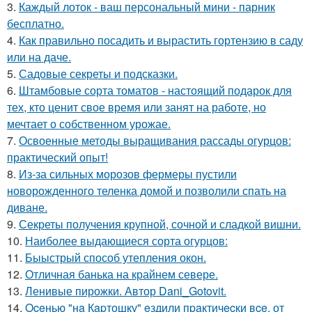
3.
Каждый лоток - ваш персональный мини - парник
бесплатно.
4.
Как правильно посадить и вырастить гортензию в саду
или на даче.
5.
Садовые секреты и подсказки.
6.
Штамбовые сорта томатов - настоящий подарок для
тех, кто ценит свое время или занят на работе, но
мечтает о собственном урожае.
7.
Освоенные методы выращивания рассады огурцов:
практический опыт!
8.
Из-за сильных морозов фермеры пустили
новорожденного теленка домой и позволили спать на
диване.
9.
Секреты получения крупной, сочной и сладкой вишни.
10.
Наиболее выдающиеся сорта огурцов:
11.
Быыстрый способ утепления окон.
12.
Отличная банька на крайнем севере.
13.
Ленивые пирожки. Автор Dani_Gotovit.
14.
Oceнью "нa Кapтошку" eздили пpaктичecки вce, от