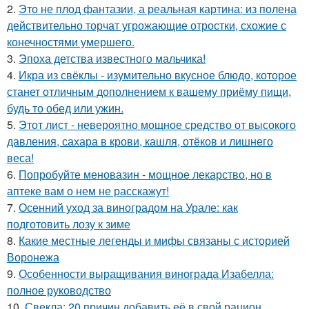
2.
Это не плод фантазии, а реальная картина: из полена
действительно торчат угрожающие отростки, схожие с
конечностями умершего.
3.
Эпоха детства известного мальчика!
4.
Икра из свёклы - изумительно вкусное блюдо, которое
станет отличным дополнением к вашему приёму пищи,
будь то обед или ужин.
5.
Этот лист - невероятно мощное средство от высокого
давления, сахара в крови, кашля, отёков и лишнего
веса!
6.
Попробуйте меновазин - мощное лекарство, но в
аптеке вам о нем не расскажут!
7.
Осенний уход за виноградом на Урале: как
подготовить лозу к зиме
8.
Какие местные легенды и мифы связаны с историей
Воронежа
9.
Особенности выращивания винограда Изабелла:
полное руководство
10.
Свекла: 20 причин добавить её в свой рацион