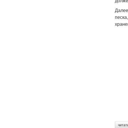
долже
Далее
песка
хране
читат