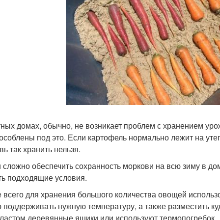
тных домах, обычно, не возникает проблем с хранением уро
особлены под это. Если картофель нормально лежит на утеп
вь так хранить нельзя.
и сложно обеспечить сохранность моркови на всю зиму в до
ть подходящие условия.
 всего для хранения большого количества овощей использ
 поддерживать нужную температуру, а также разместить к
ластом деревянные ящики или используют термопогребок.