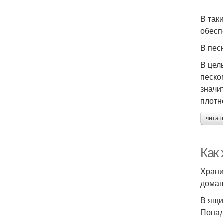
В так
обесп
В пес
В цел
песко
значи
плотн
читат
Как 
Храни
домаш
В ящи
Понад