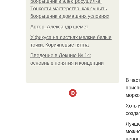
боярышник в электросушилке.
Тонкости мастерства: как сушить
боярышник в домашних условиях
Автор: Александр шемет.
У фикуса на листьях мелкие белые
точки. Коричневые пятна
Введение в Лекцию № 14:
основные понятия и концепции
В час
присп
морко
Хоть 
созда
Лучше
можно
пеноп