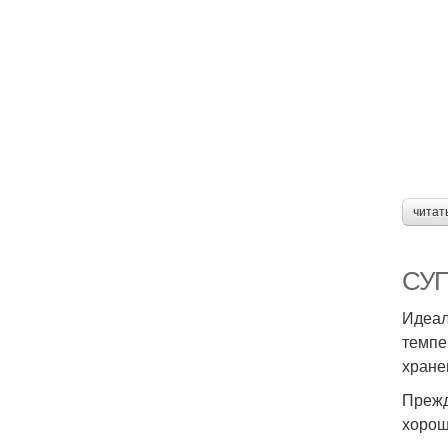
читат
СУП
Идеал
темпе
хране
Прежд
хорош