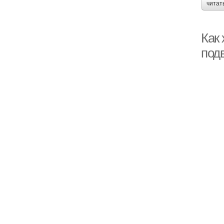
читат
Как
под