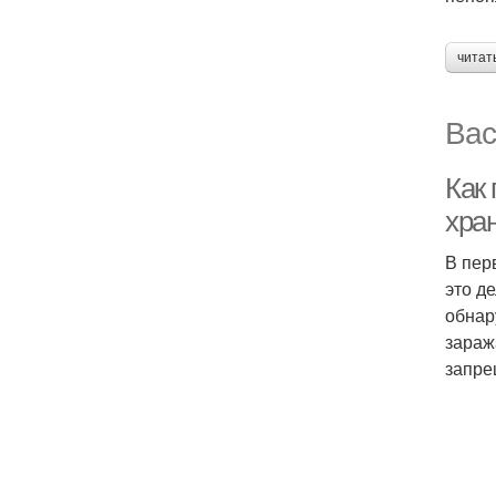
читат
Вас
Как 
хра
В пер
это д
обнар
зараж
запре