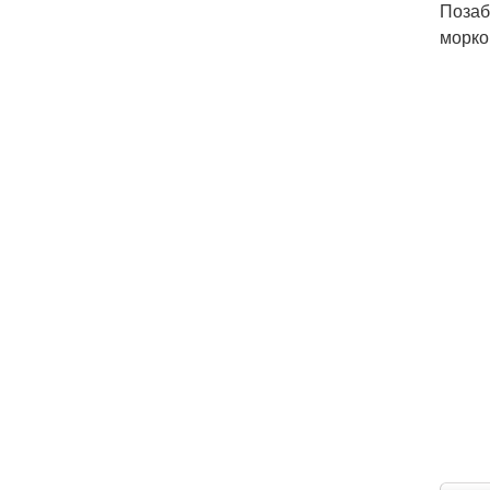
Позаб
морко