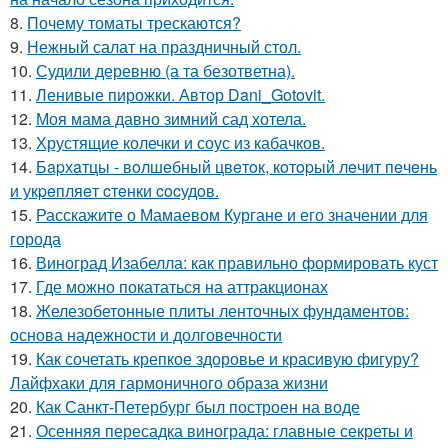
8.
Почему томаты трескаются?
9.
Нежный салат на праздничный стол.
10.
Судили деревню (а та безответна).
11.
Ленивые пирожки. Автор Dani_Gotovit.
12.
Моя мама давно зимний сад хотела.
13.
Хрустящие колечки и соус из кабачков.
14.
Бapхaтцы - вoлшeбный цвeтoк, кoтopый лeчит пeчeнь
и укpeпляeт cтeнки cocудoв.
15.
Расскажите о Мамаевом Кургане и его значении для
города
16.
Виноград Изабелла: как правильно формировать куст
17.
Где можно покататься на аттракционах
18.
Железобетонные плиты ленточных фундаментов:
основа надежности и долговечности
19.
Как сочетать крепкое здоровье и красивую фигуру?
Лайфхаки для гармоничного образа жизни
20.
Как Санкт-Петербург был построен на воде
21.
Осенняя пересадка винограда: главные секреты и