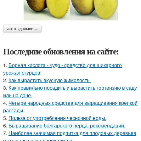
читать дальше →
Последние обновления на сайте:
1.
Борная кислота - чудо - средство для шикарного
урожая огурцов!
2.
Как вырастить вкусную жимолость.
3.
Как правильно посадить и вырастить гортензию в саду
или на даче.
4.
Четыре народных средства для выращивания крепкой
рассады.
5.
Польза от употребления чесночной воды.
6.
Выращивание болгарского перца: рекомендации.
7.
Наиболее значимая подпитка для плодовых деревьев
на начало сезона приходится.