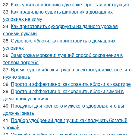
32.
Как сушить шиповник в духовке: простая инструкция
33.
Как правильно сушить шиповник в домашних
условиях на зиму
34.
Как приготовить сухофрукты из дачного урожая
своими руками
35.
Сушеные яблоки: как приготовить в домашних
условиях
36.
Заморозка моркови: лучший способ сохранения в
теплом погребе
37.
Время сушки яблок и груш в электросушилке: все, что
нужно знать
38.
Просто и эффективно: как хранить яблоки в квартире
39.
Просто и эффективно: как хранить яблоки зимой в
домашних условиях
40.
Продукты для крепкого мужского здоровья: что вы
должны знать
41.
Подбор удобрений для груши: как получить богатый
урожай
42.
Урожай в изобилии: как добиться успеха в сельском