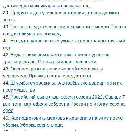
достижения максимальных результатов
39.
Продукты для усиления потенции: что вы должны
знать
40.
Чистка сосудов чесноком и лимоном с медом. Чистка
сосудов лимон чеснок мед
41.
Все, что нужно знать о уходе за виноградом круглый
год
42.
Вода с лимоном и чесноком снижает уровень
триглицеридов. Польза лимона с чесноком
43.
Осеннее размножение черной смородины
черенками. Преимущества и недостатки
44.
Штамбы смородины: разнообразие вариантов и их
преимущества
45.
Российский рынок картофеля сезона 2022. Свыше 7
млн тонн картофеля соберут в России по итогам сезона
2022
46.
Как подготовить морковь к хранению на зиму после
уборки. Уборка корнеплода