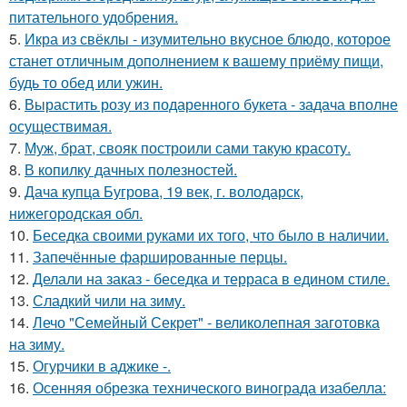
питательного удобрения.
5.
Икра из свёклы - изумительно вкусное блюдо, которое
станет отличным дополнением к вашему приёму пищи,
будь то обед или ужин.
6.
Вырастить розу из подаренного букета - задача вполне
осуществимая.
7.
Муж, брат, свояк построили сами такую красоту.
8.
В копилку дачных полезностей.
9.
Дача купца Бугрова, 19 век, г. володарск,
нижегородская обл.
10.
Беседка своими руками их того, что было в наличии.
11.
Запечённые фаршированные перцы.
12.
Делали на заказ - беседка и терраса в едином стиле.
13.
Сладкий чили на зиму.
14.
Лечо "Семейный Секрет" - великолепная заготовка
на зиму.
15.
Огурчики в аджике -.
16.
Осенняя обрезка технического винограда изабелла: