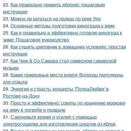
22.
Как правильно привить яблоню: пошаговая
инструкция
23.
Можно ли кататься на лодках по реке Упе
24.
Основные методы подготовки винограда к зиме
25.
Как я правильно и эффективно готовлю виноград к
зиме: Пошаговое руководство
26.
Как сушить шиповник в домашних условиях: простая
инструкция
27.
Как Чиж & Co Самара стал символом самарской
музыки
28.
Какие природные места вокруг Вологды популярны
для отдыха
29.
Энергия и страсть: концерты 'ПолнаЛюбви' в
Ростове-на-Дону
30.
Просто и эффективно: советы по хранению моркови
на зиму в погребе и подвале
31.
Сэкономьте время и усилия с помощью
электросушилки для изготовления цукатов из яблок
32.
Вкусные и полезные: как сушить яблоки на солнце в