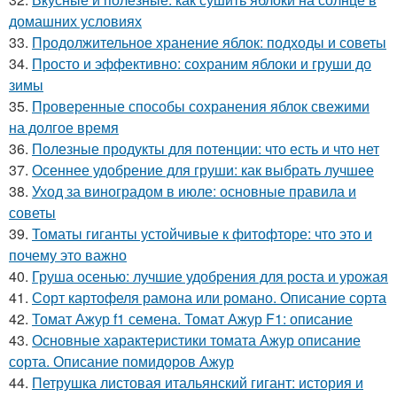
домашних условиях
33.
Продолжительное хранение яблок: подходы и советы
34.
Просто и эффективно: сохраним яблоки и груши до
зимы
35.
Проверенные способы сохранения яблок свежими
на долгое время
36.
Полезные продукты для потенции: что есть и что нет
37.
Осеннее удобрение для груши: как выбрать лучшее
38.
Уход за виноградом в июле: основные правила и
советы
39.
Томаты гиганты устойчивые к фитофторе: что это и
почему это важно
40.
Груша осенью: лучшие удобрения для роста и урожая
41.
Сорт картофеля рамона или романо. Описание сорта
42.
Томат Ажур f1 семена. Томат Ажур F1: описание
43.
Основные характеристики томата Ажур описание
сорта. Описание помидоров Ажур
44.
Петрушка листовая итальянский гигант: история и