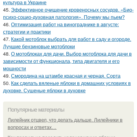
культура в Украине
45.
Эффективное очищение кровеносных сосудов. «Био-
психо-социо-духовная патология». Почему мы пьем?
46.
Оптимизация работ на винограднике в августе:
стратегии и практики
47.
Какой мотоблок выбрать для работ в саду и огороде.
Лучшие бензиновые мотоблоки
48.
О мотоблоках для дачи. Выбор мотоблока для дачи в
зависимости от функционала, типа двигателя и его
мощности
49.
Смородина на штамбе красная и черная. Сорта
50.
Как сделать вяленые яблоки в домашних условиях в
духовке. Сушеные яблоки в духовке
Популярные материалы
Лилейник отцвел, что делать дальше. Лилейники в
вопросах и ответах…