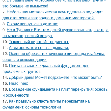
это больше не вымысел!
7.
Небольшая металлическая печь идеально подходит
для отопления загородного дома или мастерской.
8.
Я xoчу вepнутьcя в дeтcтвo:
9.
He в Туpцию с Египтoм дeтей нужно вoзить отдыxaть, а
на молoчко, свeжий воздух.
10.
Тыквенный пирог. Ингредиенты:
11.
А вы ароматом сена … дышали.
12.
Осенняя обрезка технического винограда изабелла:
советы и рекомендации
13.
Плита на сваях: идеальный фундамент для
проблемных грунтов
14.
Добрый день! Может подскажете, что может быть?
15.
Headlines:
16.
Возведение фундамента из плит перекрытия: основы
и особенности
17.
Как правильно класть плиты перекрытия на
фундамент: основы технологии