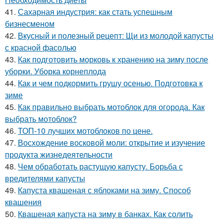
41.
Сахарная индустрия: как стать успешным
бизнесменом
42.
Вкусный и полезный рецепт: Щи из молодой капусты
с красной фасолью
43.
Как подготовить морковь к хранению на зиму после
уборки. Уборка корнеплода
44.
Как и чем подкормить грушу осенью. Подготовка к
зиме
45.
Как правильно выбрать мотоблок для огорода. Как
выбрать мотоблок?
46.
ТОП-10 лучших мотоблоков по цене.
47.
Восхождение восковой моли: открытие и изучение
продукта жизнедеятельности
48.
Чем обработать растущую капусту. Борьба с
вредителями капусты
49.
Капуста квашеная с яблоками на зиму. Способ
квашения
50.
Квашеная капуста на зиму в банках. Как солить