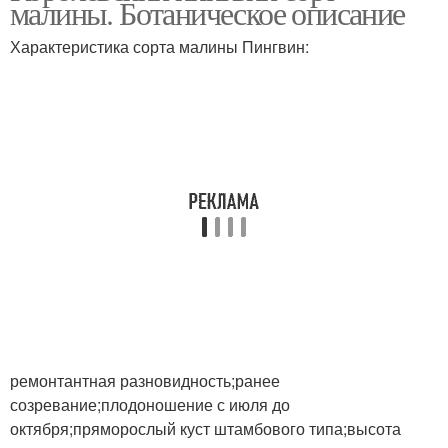
малины. Ботаническое описание
Характеристика сорта малины Пингвин:
ремонтантная разновидность;ранее
созревание;плодоношение с июля до
октября;пряморослый куст штамбового типа;высота