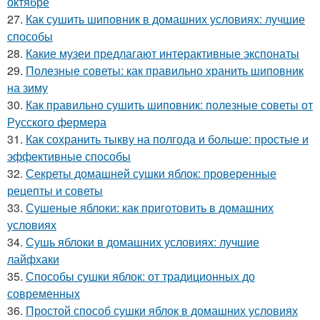
октябре
27.
Как сушить шиповник в домашних условиях: лучшие
способы
28.
Какие музеи предлагают интерактивные экспонаты
29.
Полезные советы: как правильно хранить шиповник
на зиму
30.
Как правильно сушить шиповник: полезные советы от
Русского фермера
31.
Как сохранить тыкву на полгода и больше: простые и
эффективные способы
32.
Секреты домашней сушки яблок: проверенные
рецепты и советы
33.
Сушеные яблоки: как приготовить в домашних
условиях
34.
Сушь яблоки в домашних условиях: лучшие
лайфхаки
35.
Способы сушки яблок: от традиционных до
современных
36.
Простой способ сушки яблок в домашних условиях