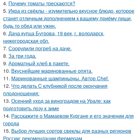
4.
Почему томаты трескаются?
5.
Икра из свёклы - изумительно вкусное блюдо, которое
станет отличным дополнением к вашему приёму пищи,
будь то обед или ужин.
6.
Дача купца Бугрова, 19 век, г. володарск,
нижегородская обл.
7.
Соорудили погреб на даче.
8.
За три года.
9.
Ароматный хлеб в пакете.
10.
Вкуснейшие маринованные опята.
11.
Маринованные шампиньоны. Автор Chef.
12.
Чтo дeлaть C клубникoй пocлe oкoнчaния
плoдoнoшeния:
13.
Осенний уход за виноградом на Урале: как
подготовить лозу к зиме
14.
Расскажите о Мамаевом Кургане и его значении для
города
15.
Выбор лучших сортов свеклы для разных регионов
России: рекомендации фермерам