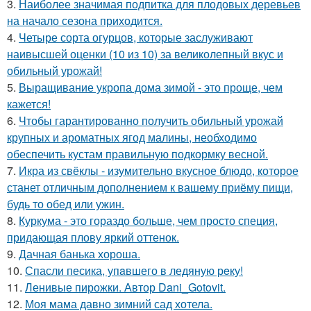
3.
Наиболее значимая подпитка для плодовых деревьев
на начало сезона приходится.
4.
Четыре сорта огурцов, которые заслуживают
наивысшей оценки (10 из 10) за великолепный вкус и
обильный урожай!
5.
Выращивание укропа дома зимой - это проще, чем
кажется!
6.
Чтобы гарантированно получить обильный урожай
крупных и ароматных ягод малины, необходимо
обеспечить кустам правильную подкормку весной.
7.
Икра из свёклы - изумительно вкусное блюдо, которое
станет отличным дополнением к вашему приёму пищи,
будь то обед или ужин.
8.
Куркума - это гораздо больше, чем просто специя,
придающая плову яркий оттенок.
9.
Дачная банька хороша.
10.
Спасли песика, упaвшего в ледяную рeку!
11.
Ленивые пирожки. Автор Dani_Gotovit.
12.
Моя мама давно зимний сад хотела.