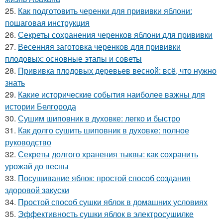
25.
Как подготовить черенки для прививки яблони:
пошаговая инструкция
26.
Секреты сохранения черенков яблони для прививки
27.
Весенняя заготовка черенков для прививки
плодовых: основные этапы и советы
28.
Прививка плодовых деревьев весной: всё, что нужно
знать
29.
Какие исторические события наиболее важны для
истории Белгорода
30.
Сушим шиповник в духовке: легко и быстро
31.
Как долго сушить шиповник в духовке: полное
руководство
32.
Секреты долгого хранения тыквы: как сохранить
урожай до весны
33.
Посушивание яблок: простой способ создания
здоровой закуски
34.
Простой способ сушки яблок в домашних условиях
35.
Эффективность сушки яблок в электросушилке