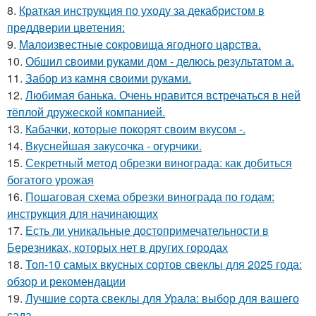
8.
Краткая инструкция по уходу за декабристом в
преддверии цветения:
9.
Малоизвестные сокровища ягодного царства.
10.
Обшил своими руками дом - делюсь результатом а.
11.
Забор из камня своими руками.
12.
Любимая банька. Очень нравится встречаться в ней
тёплой дружеской компанией.
13.
Кабачки, которые покорят своим вкусом -.
14.
Вкуснейшая закусочка - огурчики.
15.
Секретный метод обрезки винограда: как добиться
богатого урожая
16.
Пошаговая схема обрезки винограда по годам:
инструкция для начинающих
17.
Есть ли уникальные достопримечательности в
Березниках, которых нет в других городах
18.
Топ-10 самых вкусных сортов свеклы для 2025 года:
обзор и рекомендации
19.
Лучшие сорта свеклы для Урала: выбор для вашего
сада