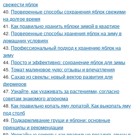
свежести яблок
40.
Проверенные способы сохранения яблок свежими
на долгое время
41.
Как правильно хранить яблоки зимой в квартире
42.
Проверенные способы хранения яблок на зиму в
домашних условиях
43.
Профессиональный подход к хранению яблок на
зиму
44.
Просто и эффективно: сохранение яблок для зимы
45.
Томат малиновое чудо: отзывы и впечатления
46.
Сахар из свеклы: новый вектор развития для
фермеров
47.
Узнайте, как ухаживать за растениями, согласно
советам знакомого агронома
48.
Как правильно копать яму лопатой. Как выкопать яму
под столб
49.
Подкармливание груши и яблони: основные
принципы и рекомендации
50.
Урожайные секреты: как правильно посадить грушу в