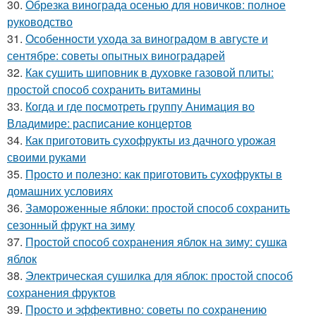
30.
Обрезка винограда осенью для новичков: полное
руководство
31.
Особенности ухода за виноградом в августе и
сентябре: советы опытных виноградарей
32.
Как сушить шиповник в духовке газовой плиты:
простой способ сохранить витамины
33.
Когда и где посмотреть группу Анимация во
Владимире: расписание концертов
34.
Как приготовить сухофрукты из дачного урожая
своими руками
35.
Просто и полезно: как приготовить сухофрукты в
домашних условиях
36.
Замороженные яблоки: простой способ сохранить
сезонный фрукт на зиму
37.
Простой способ сохранения яблок на зиму: сушка
яблок
38.
Электрическая сушилка для яблок: простой способ
сохранения фруктов
39.
Просто и эффективно: советы по сохранению