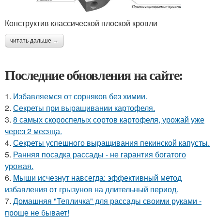
Конструктив классической плоской кровли
читать дальше →
Последние обновления на сайте:
1.
Избавляемся от сорняков без химии.
2.
Секреты при выращивании картофеля.
3.
8 самых скороспелых сортов картофеля, урожай уже
через 2 месяца.
4.
Секреты успешного выращивания пекинской капусты.
5.
Ранняя посадка рассады - не гарантия богатого
урожая.
6.
Мыши исчезнут навсегда: эффективный метод
избавления от грызунов на длительный период.
7.
Домашняя "Тепличка" для рассады своими руками -
проще не бывает!