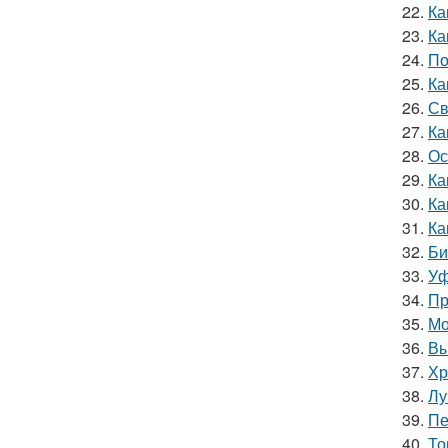
22.
Ка
23.
Ка
24.
По
25.
Ка
26.
Св
27.
Ка
28.
Ос
29.
Ка
30.
Ка
31.
Ка
32.
Би
33.
Уф
34.
Пр
35.
Мо
36.
Вы
37.
Хр
38.
Лу
39.
Пе
40.
То