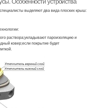
усы. Особенности устройства
 специалисты выделяют два вида плоских крыш:
ехнологии:
ного раствора;укладывают пароизоляцию и
дный ковер;если покрытие будет
иткой.