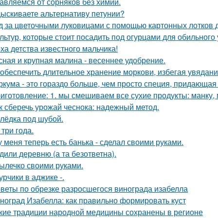
авляемся от сорняков без химии.
ыскиваете альтернативу петунии?
д за цветочными луковицами с помощью картонных лотков д
ультур, которые стоит посадить под огурцами для обильного
ха детства известного мальчика!
сная и крупная малина - весеннее удобрение.
 обеспечить длительное хранение моркови, избегая увядани
ркума - это гораздо больше, чем просто специя, придающая 
иготовление: 1. мы смешиваем все сухие продукты: манку, м
к сберечь урожай чеснока: надежный метод.
лёдка под шубой.
 три года.
у меня теперь есть банька - сделал своими руками.
дили деревню (а та безответна).
ылечко своими руками.
урчики в аджике -.
веты по обрезке разросшегося винограда изабелла
ноград Изабелла: как правильно формировать куст
кие традиции народной медицины сохранены в регионе