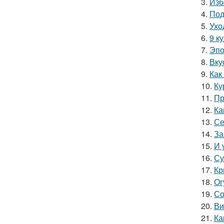
3.
Изб
4.
Под
5.
Ухо
6.
9 к
7.
Эпо
8.
Вку
9.
Как
10.
Ку
11.
Пр
12.
Ка
13.
Се
14.
За
15.
И 
16.
Су
17.
Кр
18.
Ог
19.
Со
20.
Ви
21.
Ка