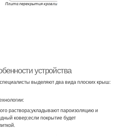
обенности устройства
 специалисты выделяют два вида плоских крыш:
ехнологии:
ного раствора;укладывают пароизоляцию и
дный ковер;если покрытие будет
иткой.