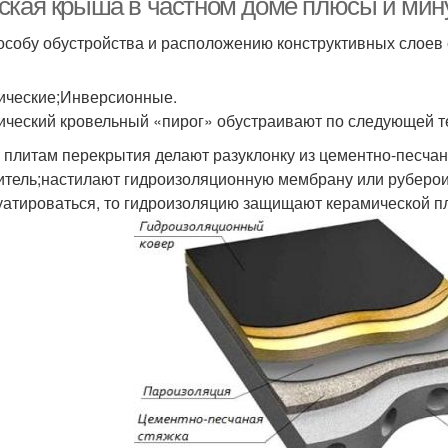
ская крыша в частном доме плюсы и мин
особу обустройства и расположению конструктивных слоев
ические;Инверсионные.
ический кровельный «пирог» обустраивают по следующей т
б плитам перекрытия делают разуклонку из цементно-песча
итель;настилают гидроизоляционную мембрану или руберои
уатироваться, то гидроизоляцию защищают керамической пл