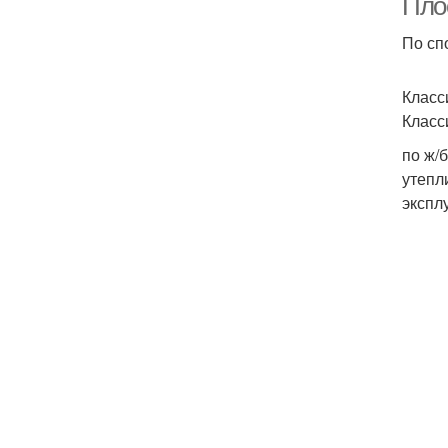
Пло
По сп
Класс
Класс
по ж/
утепл
экспл