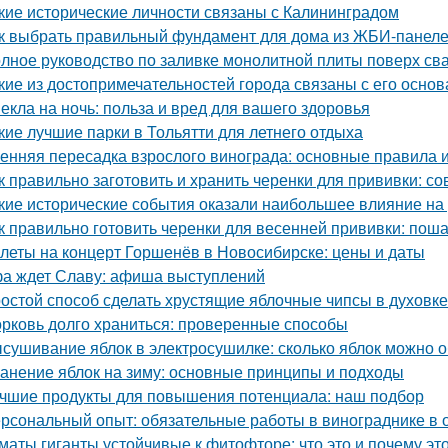
кие исторические личности связаны с Калининградом
к выбрать правильный фундамент для дома из ЖБИ-панеле
лное руководство по заливке монолитной плиты поверх св
кие из достопримечательностей города связаны с его осно
екла на ночь: польза и вред для вашего здоровья
кие лучшие парки в Тольятти для летнего отдыха
енняя пересадка взрослого винограда: основные правила 
к правильно заготовить и хранить черенки для прививки: 
кие исторические события оказали наибольшее влияние на
к правильно готовить черенки для весенней прививки: пош
леты на концерт Горшенёв в Новосибирске: цены и даты
а ждет Славу: афиша выступлений
остой способ сделать хрустящие яблочные чипсы в духовке
рковь долго храниться: проверенные способы
сушивание яблок в электросушилке: сколько яблок можно о
анение яблок на зиму: основные принципы и подходы
чшие продукты для повышения потенциала: наш подбор
рсональный опыт: обязательные работы в винограднике в 
маты гиганты устойчивые к фитофторе: что это и почему эт