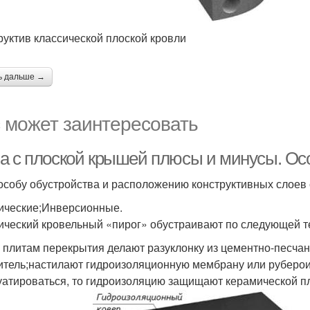
руктив классической плоской кровли
ь дальше →
 может заинтересовать
а с плоской крышей плюсы и минусы. Ос
особу обустройства и расположению конструктивных слоев
ические;Инверсионные.
ический кровельный «пирог» обустраивают по следующей т
б плитам перекрытия делают разуклонку из цементно-песча
итель;настилают гидроизоляционную мембрану или руберои
уатироваться, то гидроизоляцию защищают керамической пл