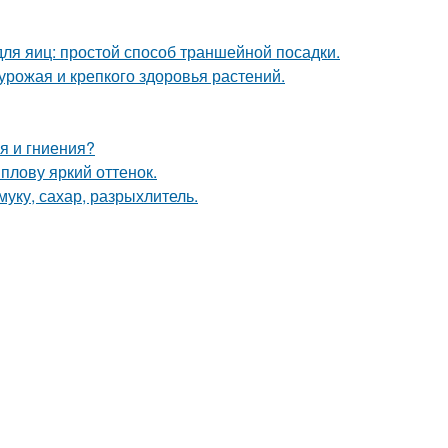
ля яиц: простой способ траншейной посадки.
 урожая и крепкого здоровья растений.
я и гниения?
плову яркий оттенок.
уку, сахар, разрыхлитель.