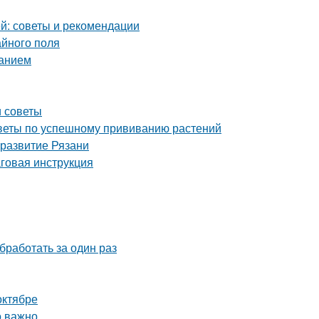
й: советы и рекомендации
айного поля
ванием
и советы
советы по успешному прививанию растений
 развитие Рязани
аговая инструкция
бработать за один раз
октябре
о важно