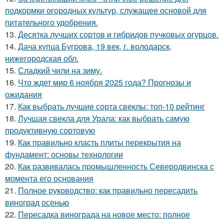
подкормки огородных культур, служащее основой для
питательного удобрения.
13.
Десятка лучших сортов и гибридов пучковых огурцов.
14.
Дача купца Бугрова, 19 век, г. володарск,
нижегородская обл.
15.
Сладкий чили на зиму.
16.
Что ждет мир 6 ноября 2025 года? Прогнозы и
ожидания
17.
Как выбрать лучшие сорта свеклы: топ-10 рейтинг
18.
Лучшая свекла для Урала: как выбрать самую
продуктивную сортовую
19.
Как правильно класть плиты перекрытия на
фундамент: основы технологии
20.
Как развивалась промышленность Северодвинска с
момента его основания
21.
Полное руководство: как правильно пересадить
виноград осенью
22.
Пересадка винограда на новое место: полное