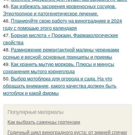
45.
Как избежать засорения кровеносных сосудов.
Этиотропное и патогенетическое лечение.
46.
Планируйте свою работу на винограднике в 2024
году с помощью этого календаря
47.
Борная кислота + Прокаин. Фармакологические
свойства
48.
Размножение ремонтантной малины черенками
осенью и весной: основные принципы и приемы
49.
Как хранить мытую морковь. Плюсы и минусы
сохранения мытого корнеплода
50.
Выбор мотоблока для огорода и сада. На что
обращать внимание, какого качества должен быть
мотоблок и какой фирмы
Популярные материалы
Как выбрать саженцы гортензии
Годичный цикл виноградного куста: от зимней спячки