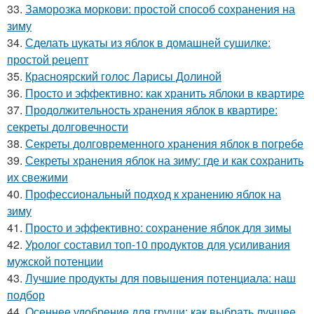
33.
Заморозка моркови: простой способ сохранения на
зиму
34.
Сделать цукаты из яблок в домашней сушилке:
простой рецепт
35.
Красноярский голос Ларисы Долиной
36.
Просто и эффективно: как хранить яблоки в квартире
37.
Продолжительность хранения яблок в квартире:
секреты долговечности
38.
Секреты долговременного хранения яблок в погребе
39.
Секреты хранения яблок на зиму: где и как сохранить
их свежими
40.
Профессиональный подход к хранению яблок на
зиму
41.
Просто и эффективно: сохранение яблок для зимы
42.
Уролог составил топ-10 продуктов для усиливания
мужской потенции
43.
Лучшие продукты для повышения потенциала: наш
подбор
44.
Осеннее удобрение для груши: как выбрать лучшее