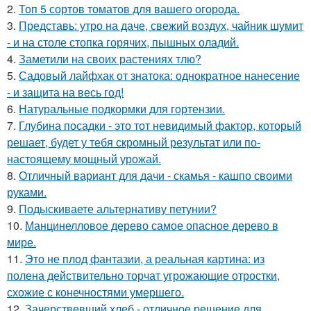
2.
Топ 5 сортов томатов для вашего огорода.
3.
Представь: утро на даче, свежий воздух, чайник шумит
- и на столе стопка горячих, пышных оладий.
4.
Заметили на своих растениях тлю?
5.
Садовый лайфхак от знатока: однократное нанесение
- и защита на весь год!
6.
Натуральные подкормки для гортензии.
7.
Глубина посадки - это тот невидимый фактор, который
решает, будет у тебя скромный результат или по-
настоящему мощный урожай.
8.
Отличный вариант для дачи - скамья - кашпо своими
руками.
9.
Подыскиваете альтернативу петунии?
10.
Манцинелловое дерево самое опасное дерево в
мире.
11.
Это не плод фантазии, а реальная картина: из
полена действительно торчат угрожающие отростки,
схожие с конечностями умершего.
12.
Зачерствевший хлеб - отличное решение для