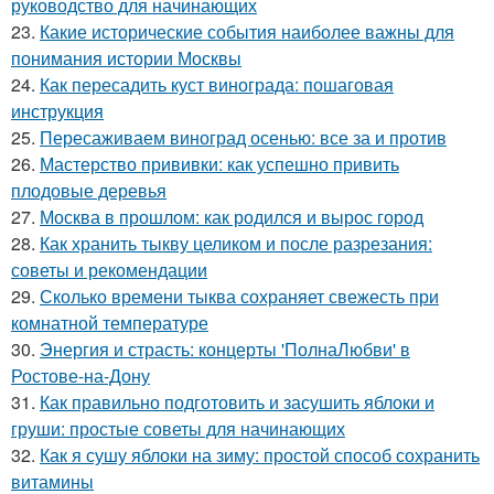
руководство для начинающих
23.
Какие исторические события наиболее важны для
понимания истории Москвы
24.
Как пересадить куст винограда: пошаговая
инструкция
25.
Пересаживаем виноград осенью: все за и против
26.
Мастерство прививки: как успешно привить
плодовые деревья
27.
Москва в прошлом: как родился и вырос город
28.
Как хранить тыкву целиком и после разрезания:
советы и рекомендации
29.
Сколько времени тыква сохраняет свежесть при
комнатной температуре
30.
Энергия и страсть: концерты 'ПолнаЛюбви' в
Ростове-на-Дону
31.
Как правильно подготовить и засушить яблоки и
груши: простые советы для начинающих
32.
Как я сушу яблоки на зиму: простой способ сохранить
витамины