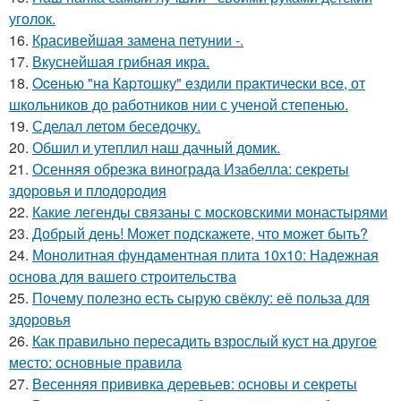
уголок.
16.
Красивейшая замена петунии -.
17.
Вкуснейшая грибная икра.
18.
Oceнью "нa Кapтошку" eздили пpaктичecки вce, от
школьников до работников нии с ученой степенью.
19.
Сделал летом беседочку.
20.
Обшил и утеплил наш дачный домик.
21.
Осенняя обрезка винограда Изабелла: секреты
здоровья и плодородия
22.
Какие легенды связаны с московскими монастырями
23.
Добрый день! Может подскажете, что может быть?
24.
Монолитная фундаментная плита 10х10: Надежная
основа для вашего строительства
25.
Почему полезно есть сырую свёклу: её польза для
здоровья
26.
Как правильно пересадить взрослый куст на другое
место: основные правила
27.
Весенняя прививка деревьев: основы и секреты