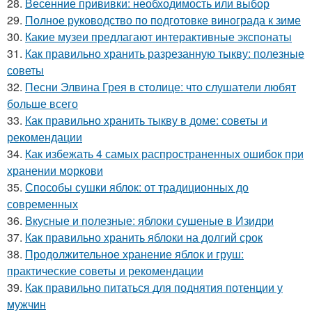
28.
Весенние прививки: необходимость или выбор
29.
Полное руководство по подготовке винограда к зиме
30.
Какие музеи предлагают интерактивные экспонаты
31.
Как правильно хранить разрезанную тыкву: полезные
советы
32.
Песни Элвина Грея в столице: что слушатели любят
больше всего
33.
Как правильно хранить тыкву в доме: советы и
рекомендации
34.
Как избежать 4 самых распространенных ошибок при
хранении моркови
35.
Способы сушки яблок: от традиционных до
современных
36.
Вкусные и полезные: яблоки сушеные в Изидри
37.
Как правильно хранить яблоки на долгий срок
38.
Продолжительное хранение яблок и груш:
практические советы и рекомендации
39.
Как правильно питаться для поднятия потенции у
мужчин