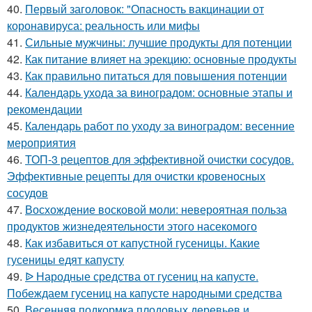
40.
Первый заголовок: "Опасность вакцинации от
коронавируса: реальность или мифы
41.
Сильные мужчины: лучшие продукты для потенции
42.
Как питание влияет на эрекцию: основные продукты
43.
Как правильно питаться для повышения потенции
44.
Календарь ухода за виноградом: основные этапы и
рекомендации
45.
Календарь работ по уходу за виноградом: весенние
мероприятия
46.
ТОП-3 рецептов для эффективной очистки сосудов.
Эффективные рецепты для очистки кровеносных
сосудов
47.
Восхождение восковой моли: невероятная польза
продуктов жизнедеятельности этого насекомого
48.
Как избавиться от капустной гусеницы. Какие
гусеницы едят капусту
49.
ᐉ Народные средства от гусениц на капусте.
Побеждаем гусениц на капусте народными средства
50.
Весенняя подкормка плодовых деревьев и