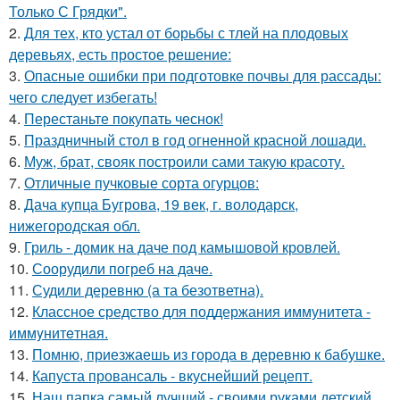
Только С Грядки".
2.
Для тех, кто устал от борьбы с тлей на плодовых
деревьях, есть простое решение:
3.
Опасные ошибки при подготовке почвы для рассады:
чего следует избегать!
4.
Перестаньте покупать чеснок!
5.
Праздничный стол в год огненной красной лошади.
6.
Муж, брат, свояк построили сами такую красоту.
7.
Отличные пучковые сорта огурцов:
8.
Дача купца Бугрова, 19 век, г. володарск,
нижегородская обл.
9.
Гриль - домик на даче под камышовой кровлей.
10.
Соорудили погреб на даче.
11.
Судили деревню (а та безответна).
12.
Классное средство для поддержания иммунитета -
иммyнитeтнaя.
13.
Помню, приезжаешь из города в деревню к бабушке.
14.
Капуста провансаль - вкуснейший рецепт.
15.
Наш папка самый лучший - своими руками детский