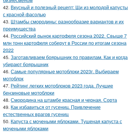
бизнесменом
42.
Вкусный и полезный рецепт: Щи из молодой капусты
с красной фасолью
43.
Штамбы смородины: разнообразие вариантов и их
преимущества
44.
Российский рынок картофеля сезона 2022. Свыше 7
млн тонн картофеля соберут в России по итогам сезона
2022
45.
Заготавливаем боярышник по правилам. Как и когда
убирают боярышник
46.
Самые популярные мотоблоки 2023г. Выбираем
мотоблок
47.
Рейтинг легких мотоблоков 2023 года. Лучшие
бензиновые мотоблоки
48.
Смородина на штамбе красная и черная. Сорта
49.
Как избавиться от гусениц. Привлечение
естественных врагов гусениц
50.
Капуста с мочеными яблоками. Тушеная капуста с
мочеными яблоками