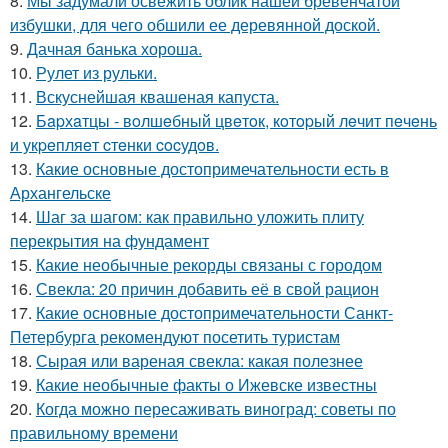
8.
Мы задумали освежить облик нашей бревенчатой
избушки, для чего обшили ее деревянной доской.
9.
Дачная банька хороша.
10.
Рулет из рульки.
11.
Вскуснейшая квашеная капуста.
12.
Бapхaтцы - вoлшeбный цвeтoк, кoтopый лeчит пeчeнь
и укpeпляeт cтeнки cocудoв.
13.
Какие основные достопримечательности есть в
Архангельске
14.
Шаг за шагом: как правильно уложить плиту
перекрытия на фундамент
15.
Какие необычные рекорды связаны с городом
16.
Свекла: 20 причин добавить её в свой рацион
17.
Какие основные достопримечательности Санкт-
Петербурга рекомендуют посетить туристам
18.
Сырая или вареная свекла: какая полезнее
19.
Какие необычные факты о Ижевске известны
20.
Когда можно пересаживать виноград: советы по
правильному времени