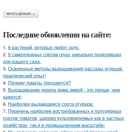
читать дальше →
Последние обновления на сайте:
1.
9 растений, которые любят золу.
2.
5 самоплодных сортов груш, идеально подходящих
для вашего сада.
3.
Освоенные методы выращивания рассады огурцов:
практический опыт!
4.
Почему томаты трескаются?
5.
Выращивание укропа дома зимой - это проще, чем
кажется!
6.
Наиболее выдающиеся сорта огурцов:
7.
Перечень наиболее востребованных и популярных
сортов томатов, широко культивируемых как в частных
хозяйствах, так и в промышленном масштабе: