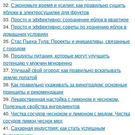
32.
Сэкономьте время и усилия: как правильно сушить
яблоки в электросушилке для фруктов
33.
Просто и эффективно: сохранение яблок в квартире
34.
Просто и эффективно: советы по хранению яблок в
домашних условиях
35.
Стас Пьеха Тула: Проекты и инициативы, связанные
с городом
36.
Продукты питания, которые могут улучшить
потенцию у мужчин мгновенно
37.
Улучшай свой огород: как правильно вскапывать
землю лопатой
38.
Как правильно ухаживать за виноградом: основные
принципы и рекомендации
39.
Лекарственная настойка с лимоном и чесноком.
Полезные свойства ингредиентов
40.
Чистка сосудов чесноком и лимоном с медом. Чистка
сосудов лимон чеснок мед
41.
Сахарная индустрия: как стать успешным