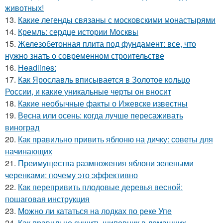
животных!
13.
Какие легенды связаны с московскими монастырями
14.
Кремль: сердце истории Москвы
15.
Железобетонная плита под фундамент: все, что
нужно знать о современном строительстве
16.
Headlines:
17.
Как Ярославль вписывается в Золотое кольцо
России, и какие уникальные черты он вносит
18.
Какие необычные факты о Ижевске известны
19.
Весна или осень: когда лучше пересаживать
виноград
20.
Как правильно привить яблоню на дичку: советы для
начинающих
21.
Преимущества размножения яблони зелеными
черенками: почему это эффективно
22.
Как перепривить плодовые деревья весной:
пошаговая инструкция
23.
Можно ли кататься на лодках по реке Упе
24.
Как правильно сушить шиповник в домашних