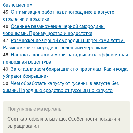
бизнесменом
45.
Оптимизация работ на винограднике в августе:
стратегии и практики
46.
Осеннее размножение черной смородины
черенками. Преимущества и недостатки
47.
Размножение черной смородины черенками летом.
Размножение смородины зелеными черенками
48.
Настойка восковой моли: загадочная и эффективная
природная рецептура
49.
Заготавливаем боярышник по правилам. Как и когда
убирают боярышник
50.
Чем обработать капусту от гусениц в августе без
химии. Народные средства от гусениц на капусте
Популярные материалы
Сорт картофеля эльмундо. Особенности посадки и
выращивания