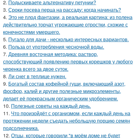
2.
Подыскиваете альтернативу петунии?
3.
Сроки посева перца на рассаду: когда начинать?
4.
Это не плод фантазии, а реальная картина: из полена
действительно торчат угрожающие отростки, схожие с
конечностями умершего.
5.
Пугало для дачи - несколько интересных вариантов.
6.
Польза от употребления чесночной воды.
7.
Древняя восточная методика: раствор,
способствующий появлению первых корешков у любого
черенка всего за двое суток.
8.
Ли снег в теплице нужен.
9.
Богатый состав кофейной гущи, включающий азот,
фосфор, калий и другие полезные микроэлементы,
делает её прекрасным органическим удобрением.
10.
Полезные советы на каждый день.
11.
Что произойдёт с организмом, если каждый день на
протяжении недели съедать небольшую порцию семян
подсолнечника.
12.
Отцы, которые говорили "в моём доме не будет