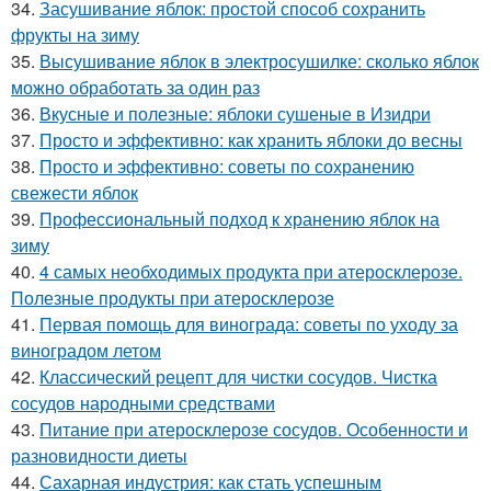
34.
Засушивание яблок: простой способ сохранить
фрукты на зиму
35.
Высушивание яблок в электросушилке: сколько яблок
можно обработать за один раз
36.
Вкусные и полезные: яблоки сушеные в Изидри
37.
Просто и эффективно: как хранить яблоки до весны
38.
Просто и эффективно: советы по сохранению
свежести яблок
39.
Профессиональный подход к хранению яблок на
зиму
40.
4 самых необходимых продукта при атеросклерозе.
Полезные продукты при атеросклерозе
41.
Первая помощь для винограда: советы по уходу за
виноградом летом
42.
Классический рецепт для чистки сосудов. Чистка
сосудов народными средствами
43.
Питание при атеросклерозе сосудов. Особенности и
разновидности диеты
44.
Сахарная индустрия: как стать успешным