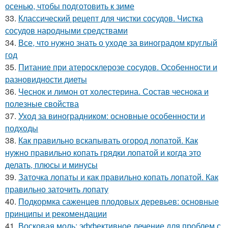
осенью, чтобы подготовить к зиме
33.
Классический рецепт для чистки сосудов. Чистка
сосудов народными средствами
34.
Все, что нужно знать о уходе за виноградом круглый
год
35.
Питание при атеросклерозе сосудов. Особенности и
разновидности диеты
36.
Чеснок и лимон от холестерина. Состав чеснока и
полезные свойства
37.
Уход за виноградником: основные особенности и
подходы
38.
Как правильно вскапывать огород лопатой. Как
нужно правильно копать грядки лопатой и когда это
делать, плюсы и минусы
39.
Заточка лопаты и как правильно копать лопатой. Как
правильно заточить лопату
40.
Подкормка саженцев плодовых деревьев: основные
принципы и рекомендации
41.
Восковая моль: эффективное лечение для проблем с