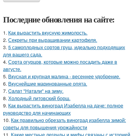
Последние обновления на сайте:
1.
Как вырастить вкусную жимолость.
2.
Секреты при выращивании картофеля.
3.
5 самоплодных сортов груш, идеально подходящих
для вашего сада.
4.
Сорта огурцов, которые можно посадить даже в
августе.
5.
Вкусная и крупная малина - весеннее удобрение.
6.
Вкуснейшие маринованные опята.
7.
Caлaт "Нaтaли" нa зиму.
8.
Холодный литовский борщ.
9.
Как вырастить виноград Изабелла на даче: полное
руководство для начинающих
10.
Как правильно обрезать виноград изабелла зимой:
советы для повышения урожайности
11.
Какие местные легенды и мифы связаны с историей