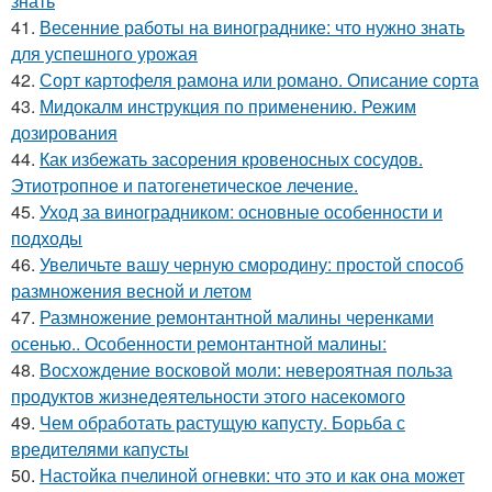
знать
41.
Весенние работы на винограднике: что нужно знать
для успешного урожая
42.
Сорт картофеля рамона или романо. Описание сорта
43.
Мидокалм инструкция по применению. Режим
дозирования
44.
Как избежать засорения кровеносных сосудов.
Этиотропное и патогенетическое лечение.
45.
Уход за виноградником: основные особенности и
подходы
46.
Увеличьте вашу черную смородину: простой способ
размножения весной и летом
47.
Размножение ремонтантной малины черенками
осенью.. Особенности ремонтантной малины:
48.
Восхождение восковой моли: невероятная польза
продуктов жизнедеятельности этого насекомого
49.
Чем обработать растущую капусту. Борьба с
вредителями капусты
50.
Настойка пчелиной огневки: что это и как она может