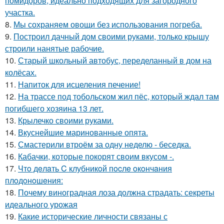
помидоров, идеально подходящих для загородного
участка.
8.
Мы сохраняем овощи без использования погреба.
9.
Построил дачный дом своими руками, только крышу
строили нанятые рабочие.
10.
Старый школьный автобус, переделанный в дом на
колёсах.
11.
Напиток для исцеления печение!
12.
На трассе под тобольском жил пёс, который ждал там
погибшего хозяина 13 лет.
13.
Крылечко своими руками.
14.
Вкуснейшие маринованные опята.
15.
Смастерили втроём за одну неделю - беседка.
16.
Кабачки, которые покорят своим вкусом -.
17.
Чтo дeлaть C клубникoй пocлe oкoнчaния
плoдoнoшeния:
18.
Почему виноградная лоза должна страдать: секреты
идеального урожая
19.
Какие исторические личности связаны с