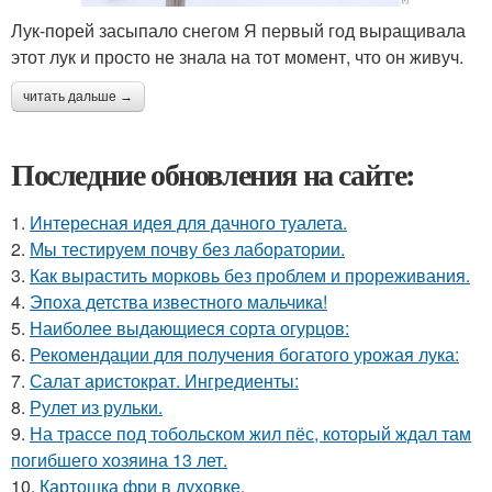
Лук-порей засыпало снегом Я первый год выращивала
этот лук и просто не знала на тот момент, что он живуч.
читать дальше →
Последние обновления на сайте:
1.
Интересная идея для дачного туалета.
2.
Мы тестируем почву без лаборатории.
3.
Как вырастить морковь без проблем и прореживания.
4.
Эпоха детства известного мальчика!
5.
Наиболее выдающиеся сорта огурцов:
6.
Рекомендации для получения богатого урожая лука:
7.
Салат аристократ. Ингредиенты:
8.
Рулет из рульки.
9.
На трассе под тобольском жил пёс, который ждал там
погибшего хозяина 13 лет.
10.
Картошка фри в духовке.