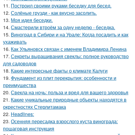
11.
Построил своими руками беседку для бесед.
12.
Солёные грузди - как вкусно засолить.
13.
Моя идея беседки.
14.
Смастерили втроём за одну неделю - беседка.
15.
Виноград в Сибири и на Урале: Когда посадить и как
ухаживать
16.
Как Ульяновск связан с именем Владимира Ленина
17.
Секреты выращивания свеклы: полное руководство
для садоводов
18.
Какие интересные факты о климате Калуги
19.
Фундамент из плит перекрытия: особенности и
преимущества
20.
Свекла на ночь: польза и вред для вашего здоровья
21.
Какие уникальные природные объекты находятся в
окрестностях Стерлитамака
22.
Headlines:
23.
Осенняя пересадка взрослого куста винограда:
пошаговая инструкция