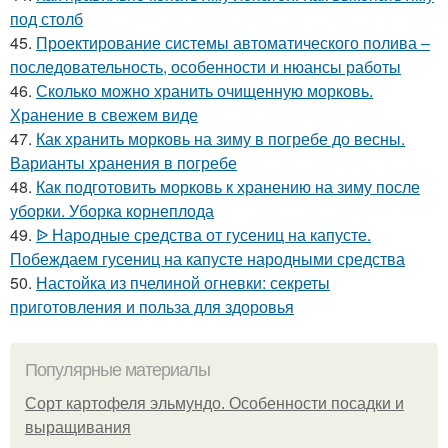
под столб
45.
Проектирование системы автоматического полива –
последовательность, особенности и нюансы работы
46.
Сколько можно хранить очищенную морковь.
Хранение в свежем виде
47.
Как хранить морковь на зиму в погребе до весны.
Варианты хранения в погребе
48.
Как подготовить морковь к хранению на зиму после
уборки. Уборка корнеплода
49.
ᐉ Народные средства от гусениц на капусте.
Побеждаем гусениц на капусте народными средства
50.
Настойка из пчелиной огневки: секреты
приготовления и польза для здоровья
Популярные материалы
Сорт картофеля эльмундо. Особенности посадки и
выращивания